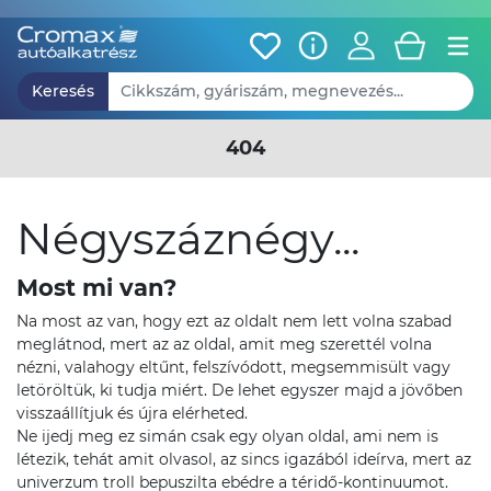
Keresés
404
Négyszáznégy...
Most mi van?
Na most az van, hogy ezt az oldalt nem lett volna szabad
meglátnod, mert az az oldal, amit meg szerettél volna
nézni, valahogy eltűnt, felszívódott, megsemmisült vagy
letöröltük, ki tudja miért. De lehet egyszer majd a jövőben
visszaállítjuk és újra elérheted.
Ne ijedj meg ez simán csak egy olyan oldal, ami nem is
létezik, tehát amit olvasol, az sincs igazából ideírva, mert az
univerzum troll bepuszilta ebédre a téridő-kontinuumot.