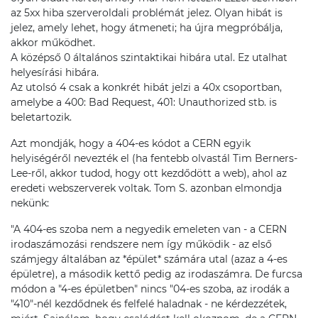
az 5xx hiba szerveroldali problémát jelez. Olyan hibát is
jelez, amely lehet, hogy átmeneti; ha újra megpróbálja,
akkor működhet.
A középső 0 általános szintaktikai hibára utal. Ez utalhat
helyesírási hibára.
Az utolsó 4 csak a konkrét hibát jelzi a 40x csoportban,
amelybe a 400: Bad Request, 401: Unauthorized stb. is
beletartozik.
Azt mondják, hogy a 404-es kódot a CERN egyik
helyiségéről nevezték el (ha fentebb olvastál Tim Berners-
Lee-ről, akkor tudod, hogy ott kezdődött a web), ahol az
eredeti webszerverek voltak. Tom S. azonban elmondja
nekünk:
"A 404-es szoba nem a negyedik emeleten van - a CERN
irodaszámozási rendszere nem így működik - az első
számjegy általában az *épület* számára utal (azaz a 4-es
épületre), a második kettő pedig az irodaszámra. De furcsa
módon a "4-es épületben" nincs "04-es szoba, az irodák a
"410"-nél kezdődnek és felfelé haladnak - ne kérdezzétek,