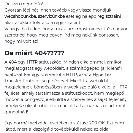
De, van megoldás!
Gyorsan lépj hát innen tovább vagy vissza mondjuk
webshopunkba
,
szervizünkbe
esetleg ha épp
regisztrálni
akartál akkor folytasd a regisztrációt.
Vaaagy, ha tudod, hogy mi az, ami most nincs itt és nagyon
szeretnéd, hogy meglegyen, írd meg nekünk pontosan,
hogy mi volt az!
De miért 404?????
A 404 egy HTTP státuszkód. Minden alkalommal, amikor
meglátogatsz egy weboldalt, a számítógéped (a "kliens")
adatokat kér egy szervertől a HTTP, azaz a Hypertext
Transfer Protocol segítségével. Mielőtt a weboldal
megjelenne a böngészőben, a webkiszolgáló elküldi a HTTP
fejlécet, amely tartalmazza a státuszkódot. Nem meglepő
módon a böngészője elküldte a szervernek a saját fejléceit,
amelyek sokkal több információt tartalmaznak rólad, mint
gondolnád!
Egy normál weboldal esetében a státusz 200 OK. Ezt nem
látod, mert a kiszolgáló továbbküldi neked az oldal