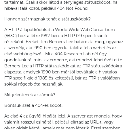
tartalmát. Csak akkor látod a tényleges státuszkódot, ha
hibával találkozol, például 404 Not Found.
Honnan származnak tehát a státuszkódok?
A HTTP állapotkódokat a World Wide Web Consortium
(W3C) hozta létre 1992-ben, a HTTP 0.9 specifikáció
részeként. Ezeket Tim Berners-Lee határozta meg, ugyanaz
a személy, aki 1990-ben egyedül találta fel a webet és az
első webböngészőt. Mi a 404 Research Lab-nél úgy
gondolunk rá, mint az emberre, aki mindezt lehetővé tette.
Berners-Lee a HTTP státuszkódokat az FTP státuszkódokra
alapozta, amelyek 1990-ben már jól beváltak; a hivatalos
FTP specifikáció 1985-ös keltezésű, bár az FTP-t valójában
sokkal régebb óta használják.
Mit jelentenek a számok?
Bontsuk szét a 404-es kódot.
Az első 4 az ügyfél hibáját jelzi. A szerver azt mondja, hogy
valamit rosszul csináltál, például elírtad az URL-t, vagy
olyan oldalt kértél, amely már nem létezik. Ezzel szemben