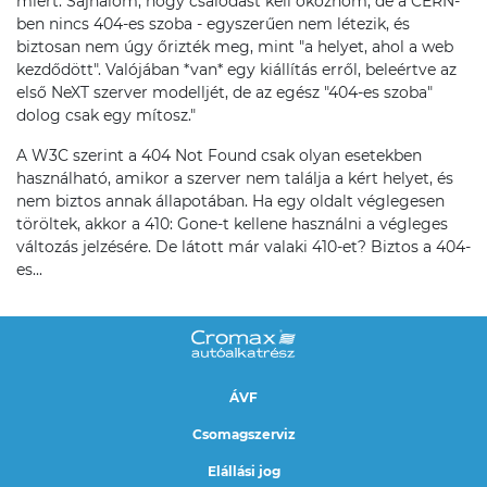
miért. Sajnálom, hogy csalódást kell okoznom, de a CERN-
ben nincs 404-es szoba - egyszerűen nem létezik, és
biztosan nem úgy őrizték meg, mint "a helyet, ahol a web
kezdődött". Valójában *van* egy kiállítás erről, beleértve az
első NeXT szerver modelljét, de az egész "404-es szoba"
dolog csak egy mítosz."
A W3C szerint a 404 Not Found csak olyan esetekben
használható, amikor a szerver nem találja a kért helyet, és
nem biztos annak állapotában. Ha egy oldalt véglegesen
töröltek, akkor a 410: Gone-t kellene használni a végleges
változás jelzésére. De látott már valaki 410-et? Biztos a 404-
es...
ÁVF
Csomagszerviz
Elállási jog