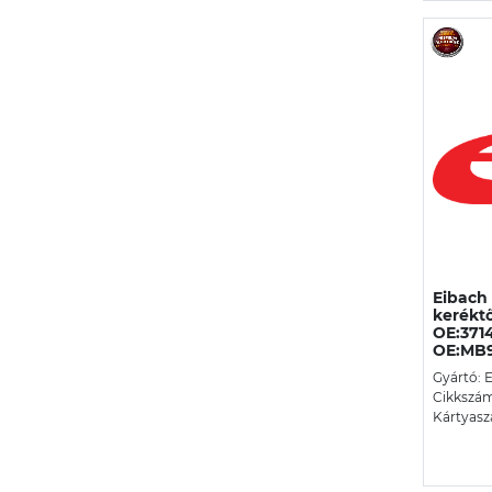
Eibach
keréktő
OE:371
OE:MB9
Gyártó:
Cikkszám
Kártyasz