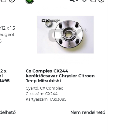
2 x
Cx Complex CX244
hi
keréktőcsavar Chrysler Citroen
1495
Jeep Mitsubishi
Gyártó: CX Complex
Cikkszám: CX244
Kártyaszám: 17393085
delhető
Nem rendelhető