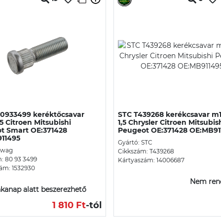
0933499 keréktőcsavar
STC T439268 kerékcsavar m1
,5 Citroen Mitsubishi
1,5 Chrysler Citroen Mitsubis
t Smart OE:371428
Peugeot OE:371428 OE:MB91
11495
Gyártó: STC
Swag
Cikkszám: T439268
: 80 93 3499
Kártyaszám: 14006687
ám: 1532930
Nem ren
kanap alatt beszerezhető
1 810 Ft
-tól