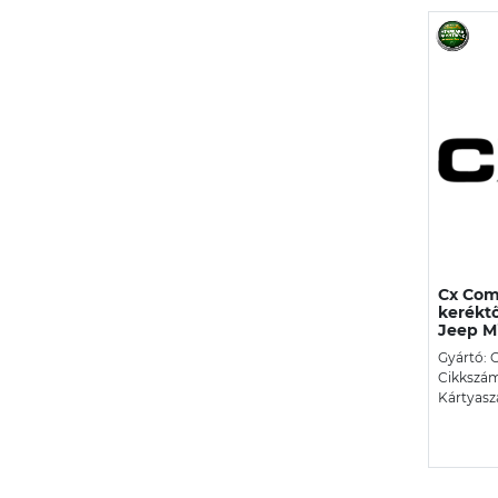
Cx Com
keréktő
Jeep Mi
Gyártó: 
Cikkszá
Kártyasz