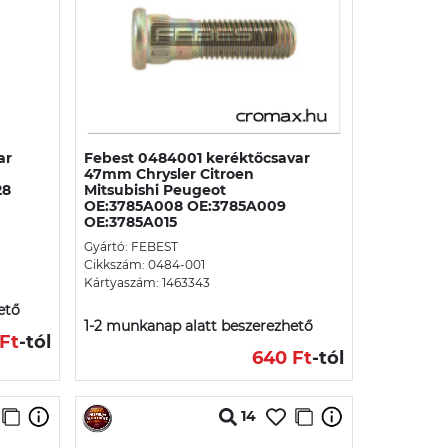
ar
Febest 0484001 keréktőcsavar
47mm Chrysler Citroen
28
Mitsubishi Peugeot
OE:3785A008 OE:3785A009
OE:3785A015
Gyártó: FEBEST
Cikkszám: 0484-001
Kártyaszám: 1463343
ető
1-2 munkanap alatt beszerezhető
Ft
-tól
640 Ft
-tól
14