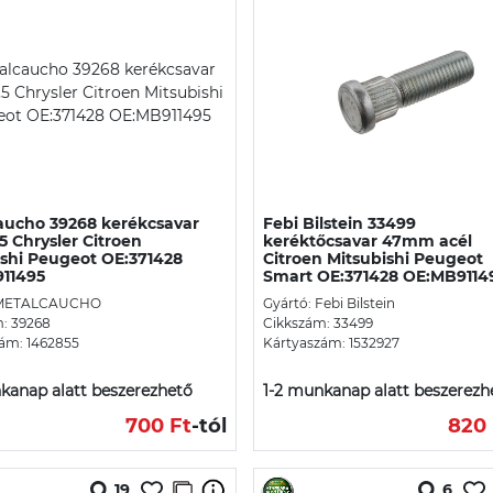
aucho 39268 kerékcsavar
Febi Bilstein 33499
,5 Chrysler Citroen
keréktőcsavar 47mm acél
ishi Peugeot OE:371428
Citroen Mitsubishi Peugeot
11495
Smart OE:371428 OE:MB9114
 METALCAUCHO
Gyártó: Febi Bilstein
: 39268
Cikkszám: 33499
ám: 1462855
Kártyaszám: 1532927
kanap alatt beszerezhető
1-2 munkanap alatt beszerezh
700 Ft
-tól
820 
19
6