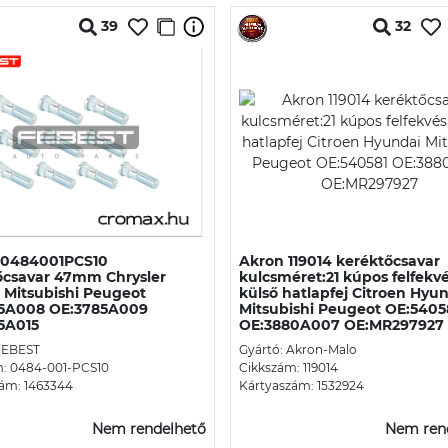
39
32
 0484001PCS10
Akron 119014 keréktőcsavar
őcsavar 47mm Chrysler
kulcsméret:21 kúpos felfekvé
 Mitsubishi Peugeot
külső hatlapfej Citroen Hyu
5A008 OE:3785A009
Mitsubishi Peugeot OE:5405
5A015
OE:3880A007 OE:MR297927
FEBEST
Gyártó: Akron-Malo
m: 0484-001-PCS10
Cikkszám: 119014
ám: 1463344
Kártyaszám: 1532924
Nem rendelhető
Nem ren