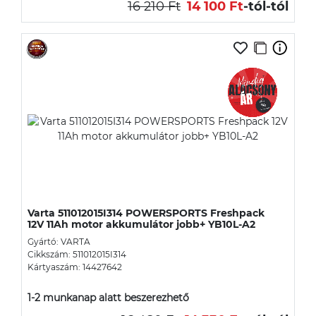
16 210 Ft
14 100 Ft
-tól
-tól
Varta 511012015I314 POWERSPORTS Freshpack
12V 11Ah motor akkumulátor jobb+ YB10L-A2
Gyártó: VARTA
Cikkszám: 511012015I314
Kártyaszám: 14427642
1-2 munkanap alatt beszerezhető