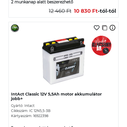
2 munkanap alatt beszerezhető
12 460 Ft
10 830 Ft
-tól
-tól
IntAct Classic 12V 5,5Ah motor akkumulátor
jobb+
Gyártó: Intact
Cikkszám: IC 12N5,5-3B
Kártyaszám: 16922398