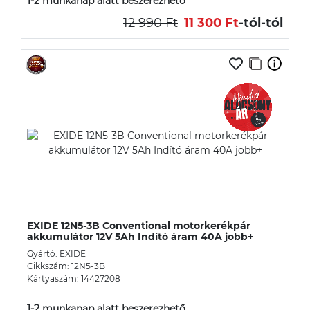
1-2 munkanap alatt beszerezhető
12 990 Ft
11 300 Ft
-tól
-tól
EXIDE 12N5-3B Conventional motorkerékpár
akkumulátor 12V 5Ah Indító áram 40A jobb+
Gyártó: EXIDE
Cikkszám: 12N5-3B
Kártyaszám: 14427208
1-2 munkanap alatt beszerezhető