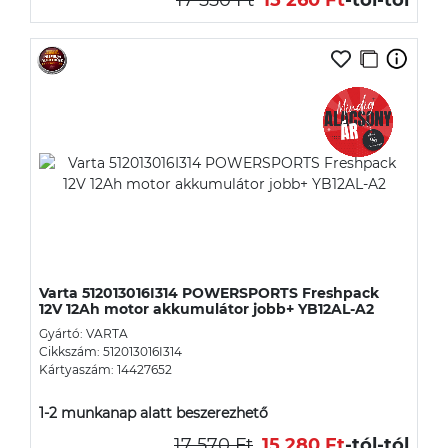
Varta 512013016I314 POWERSPORTS Freshpack
12V 12Ah motor akkumulátor jobb+ YB12AL-A2
Gyártó: VARTA
Cikkszám: 512013016I314
Kártyaszám: 14427652
1-2 munkanap alatt beszerezhető
17 570 Ft
15 280 Ft
-tól
-tól