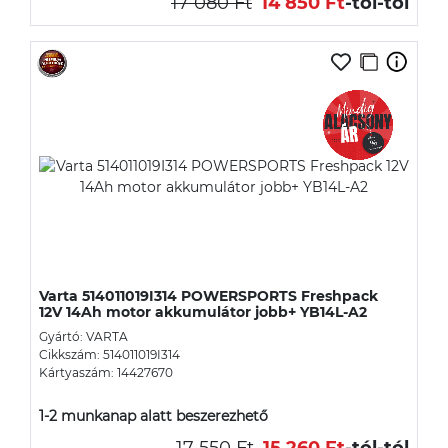
17 080 Ft
14 850 Ft
-tól
-tól
Varta 514011019I314 POWERSPORTS Freshpack
12V 14Ah motor akkumulátor jobb+ YB14L-A2
Gyártó: VARTA
Cikkszám: 514011019I314
Kártyaszám: 14427670
1-2 munkanap alatt beszerezhető
17 550 Ft
15 260 Ft
-tól
-tól