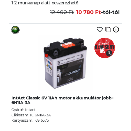
1-2 munkanap alatt beszerezhető
12 400 Ft
10 780 Ft
-tól
-tól
IntAct Classic 6V 11Ah motor akkumulátor jobb+
6N11A-3A
Gyártó: Intact
Cikkszám: IC 6N11A-3A
Kártyaszám: 16916575