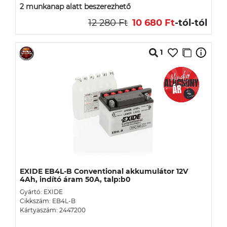
2 munkanap alatt beszerezhető
12 280 Ft
10 680 Ft
-tól
-tól
1
EXIDE EB4L-B Conventional akkumulátor 12V
4Ah, indító áram 50A, talp:b0
Gyártó: EXIDE
Cikkszám: EB4L-B
Kártyaszám: 2447200