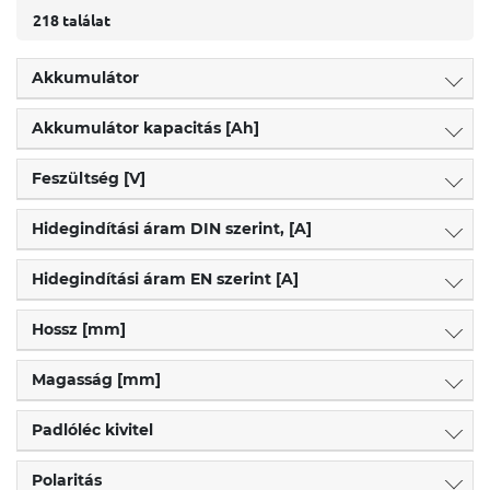
218 találat
Akkumulátor
Akkumulátor kapacitás [Ah]
Feszültség [V]
Hidegindítási áram DIN szerint, [A]
Hidegindítási áram EN szerint [A]
Hossz [mm]
Magasság [mm]
Padlóléc kivitel
Polaritás