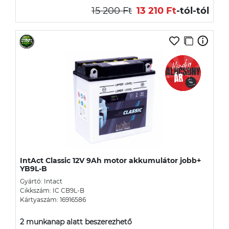
15 200 Ft
13 210 Ft
-tól
-tól
IntAct Classic 12V 9Ah motor akkumulátor jobb+
YB9L-B
Gyártó: Intact
Cikkszám: IC CB9L-B
Kártyaszám: 16916586
2 munkanap alatt beszerezhető