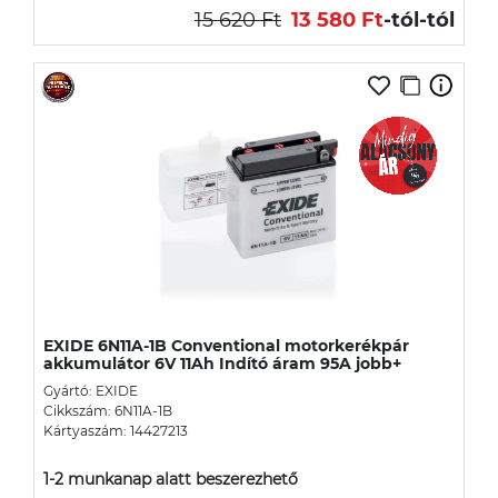
15 620 Ft
13 580 Ft
-tól
-tól
EXIDE 6N11A-1B Conventional motorkerékpár
akkumulátor 6V 11Ah Indító áram 95A jobb+
Gyártó: EXIDE
Cikkszám: 6N11A-1B
Kártyaszám: 14427213
1-2 munkanap alatt beszerezhető