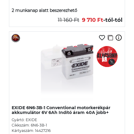
2 munkanap alatt beszerezhető
11 160 Ft
9 710 Ft
-tól
-tól
EXIDE 6N6-3B-1 Conventional motorkerékpár
akkumulátor 6V 6Ah Indító áram 40A jobb+
Gyártó: EXIDE
Cikkszám: 6N6-3B-1
Kártyaszám: 14427216