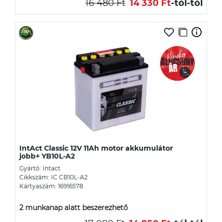
16 480 Ft
14 330 Ft
-tól
-tól
IntAct Classic 12V 11Ah motor akkumulátor
jobb+ YB10L-A2
Gyártó: Intact
Cikkszám: IC CB10L-A2
Kártyaszám: 16916578
2 munkanap alatt beszerezhető