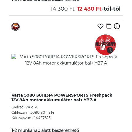
14 300 Ft
12 430 Ft
-tól
-tól
Varta 508013011I314 POWERSPORTS Freshpack
12V 8Ah motor akkumulátor bal+ YB7-A
Gyártó: VARTA
Cikkszám: 508013011I314
Kártyaszám: 14427623
1-2 munkanap alatt beszerezhető