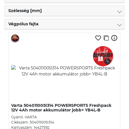
Szélesség [mm]
Végpólus fajta
Varta 504011005I314 POWERSPORTS Freshpack
12V 4Ah motor akkumulátor jobb+ YB4L-B
Gyártó: VARTA
Cikkszám: 504011005I314
Kártyaszám: 14427592