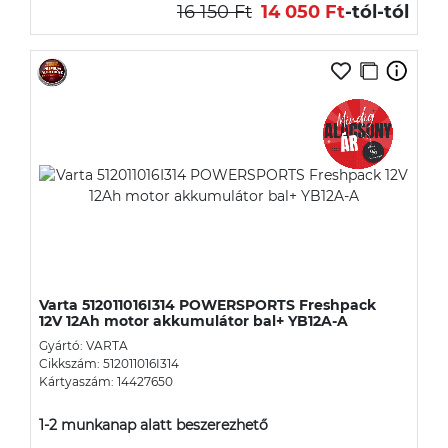
16 150 Ft
14 050 Ft
-tól
-tól
Varta 512011016I314 POWERSPORTS Freshpack
12V 12Ah motor akkumulátor bal+ YB12A-A
Gyártó: VARTA
Cikkszám: 512011016I314
Kártyaszám: 14427650
1-2 munkanap alatt beszerezhető