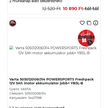
2 munkanap alatt beszerezhető
12 520 Ft
10 890 Ft
-tól
-tól
Varta 505012006I314 POWERSPORTS Freshpack
12V 5Ah motor akkumulátor jobb+ YB5L-B
Gyártó: VARTA
Cikkszám: 505012006I314
Kártyaszám: 14427598