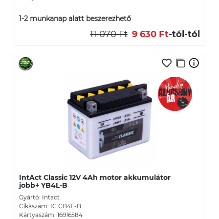
1-2 munkanap alatt beszerezhető
11 070 Ft
9 630 Ft
-tól
-tól
IntAct Classic 12V 4Ah motor akkumulátor
jobb+ YB4L-B
Gyártó: Intact
Cikkszám: IC CB4L-B
Kártyaszám: 16916584