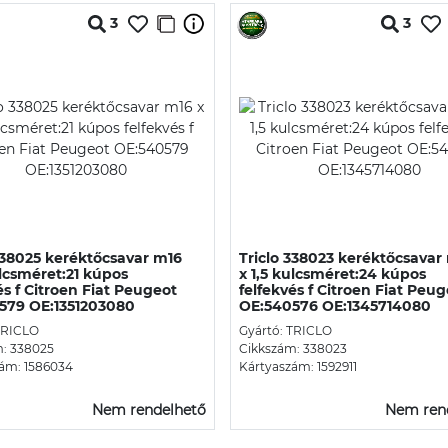
3
3
338025 keréktőcsavar m16
Triclo 338023 keréktőcsavar
ulcsméret:21 kúpos
x 1,5 kulcsméret:24 kúpos
és f Citroen Fiat Peugeot
felfekvés f Citroen Fiat Peu
579 OE:1351203080
OE:540576 OE:1345714080
TRICLO
Gyártó: TRICLO
: 338025
Cikkszám: 338023
ám: 1586034
Kártyaszám: 1592911
Nem rendelhető
Nem ren