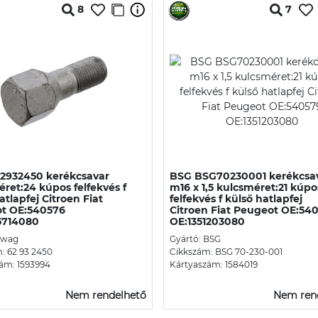
8
7
2932450 kerékcsavar
BSG BSG70230001 kerékcsa
ret:24 kúpos felfekvés f
m16 x 1,5 kulcsméret:21 kúpo
atlapfej Citroen Fiat
felfekvés f külső hatlapfej
t OE:540576
Citroen Fiat Peugeot OE:54
5714080
OE:1351203080
Swag
Gyártó: BSG
: 62 93 2450
Cikkszám: BSG 70-230-001
ám: 1593994
Kártyaszám: 1584019
Nem rendelhető
Nem ren