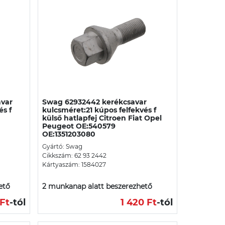
avar
Swag 62932442 kerékcsavar
és f
kulcsméret:21 kúpos felfekvés f
külső hatlapfej Citroen Fiat Opel
Peugeot OE:540579
OE:1351203080
Gyártó: Swag
Cikkszám: 62 93 2442
Kártyaszám: 1584027
ető
2 munkanap alatt beszerezhető
 Ft
-tól
1 420 Ft
-tól