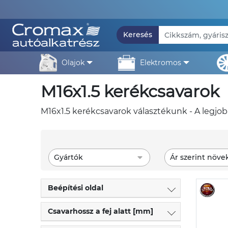
Keresés
olajok
elektromos
m16x1.5 kerékcsavarok
m16x1.5 kerékcsavarok választékunk - A legjo
Gyártók
Ár szerint növe
Beépítési oldal
Csavarhossz a fej alatt [mm]