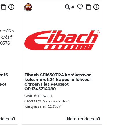
4
 m16
Eibach S1116503124 kerékcsavar
kulcsméret:24 kúpos felfekvés f
geot
Citroen Fiat Peugeot
OE:1345714080
Gyártó: EIBACH
Cikkszám: S1-1-16-50-31-24
Kártyaszám: 1593987
delhető
Nem rendelhető