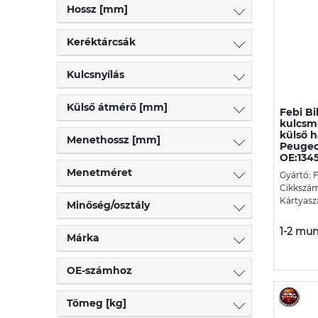
Hossz [mm]
Keréktárcsák
Kulcsnyílás
Külső átmérő [mm]
Febi Bi
kulcsmé
külső h
Menethossz [mm]
Peugeo
OE:134
Menetméret
Gyártó: F
Cikkszám
Kártyasz
Minőség/osztály
1-2 mun
Márka
OE-számhoz
Tömeg [kg]