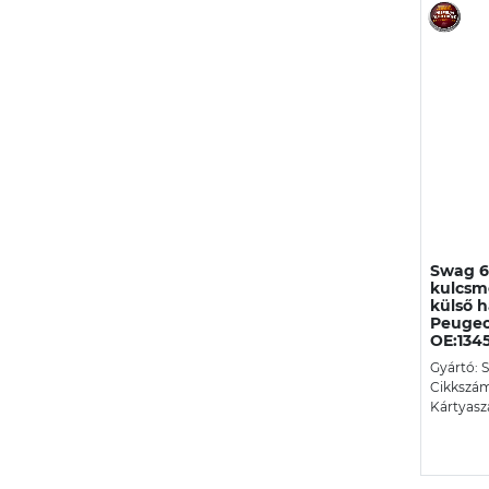
Swag 6
kulcsmé
külső h
Peugeo
OE:134
Gyártó: 
Cikkszám
Kártyasz