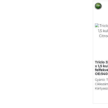
Triclo 
x 1,5 k
felfekv
OE:540
Gyártó: 
Cikkszám
Kártyasz