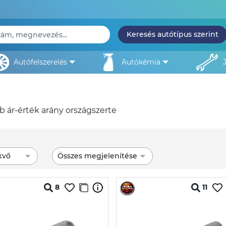
Keresés autótípus szerint
autófelszerelés
autókémia
bb ár-érték arány országszerte
kvő
Összes megjelenítése
8
11