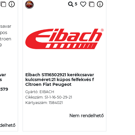
5
var
Eibach S1116502921 kerékcsavar
s
kulcsméret:21 kúpos felfekvés f
Citroen Fiat Peugeot
0579
Gyártó: EIBACH
Cikkszám: S1-1-16-50-29-21
Kártyaszám: 1584021
Nem rendelhető
delhető