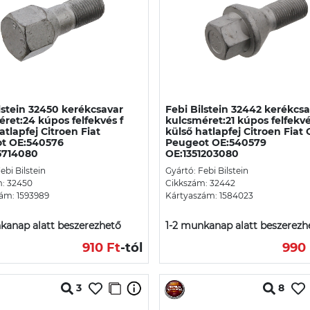
lstein 32450 kerékcsavar
Febi Bilstein 32442 kerékcs
ret:24 kúpos felfekvés f
kulcsméret:21 kúpos felfekvé
atlapfej Citroen Fiat
külső hatlapfej Citroen Fiat
t OE:540576
Peugeot OE:540579
5714080
OE:1351203080
ebi Bilstein
Gyártó: Febi Bilstein
: 32450
Cikkszám: 32442
ám: 1593989
Kártyaszám: 1584023
kanap alatt beszerezhető
1-2 munkanap alatt beszerezh
910 Ft
-tól
990 
3
8