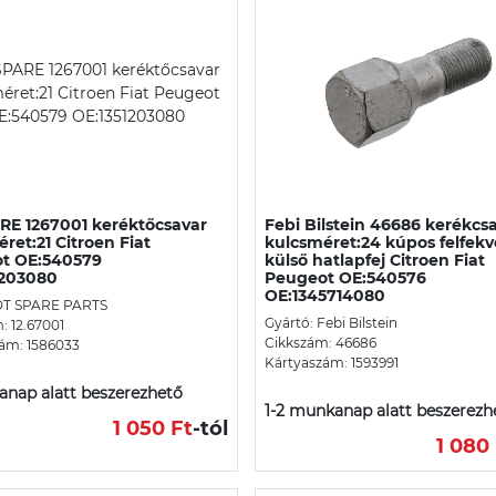
RE 1267001 keréktőcsavar
Febi Bilstein 46686 kerékcs
ret:21 Citroen Fiat
kulcsméret:24 kúpos felfekv
t OE:540579
külső hatlapfej Citroen Fiat
1203080
Peugeot OE:540576
OE:1345714080
 DT SPARE PARTS
Gyártó: Febi Bilstein
: 12.67001
Cikkszám: 46686
ám: 1586033
Kártyaszám: 1593991
nap alatt beszerezhető
1-2 munkanap alatt beszerezh
1 050 Ft
-tól
1 080