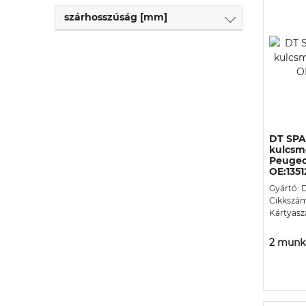
szárhosszúság [mm]
DT SPA
kulcsmé
Peugeo
OE:135
Gyártó:
Cikkszám
Kártyasz
2 munka