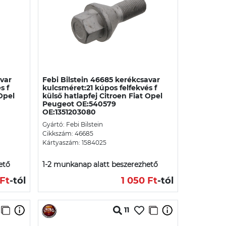
avar
Febi Bilstein 46685 kerékcsavar
s f
kulcsméret:21 kúpos felfekvés f
 Opel
külső hatlapfej Citroen Fiat Opel
Peugeot OE:540579
OE:1351203080
Gyártó: Febi Bilstein
Cikkszám: 46685
Kártyaszám: 1584025
ető
1-2 munkanap alatt beszerezhető
Ft
-tól
1 050 Ft
-tól
11