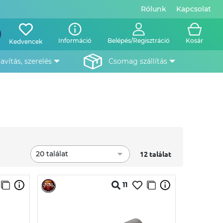
Rólunk
Kapcsolat
Információ
Belépés/Regisztráció
Kosár
Kedvencek
javítás, szerelés
csomag szállítás
20 találat
12 találat
11