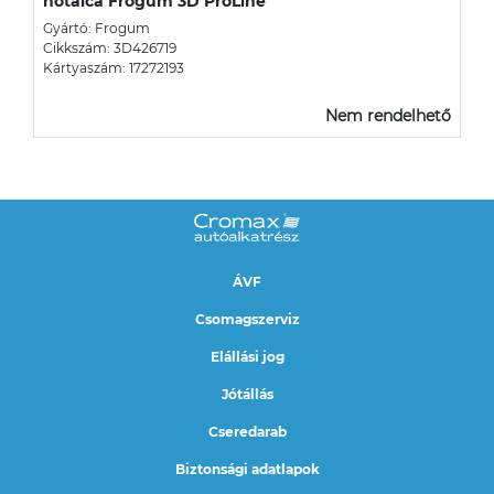
hótálca Frogum 3D ProLine
Gyártó: Frogum
Cikkszám: 3D426719
Kártyaszám: 17272193
Nem rendelhető
ÁVF
Csomagszerviz
Elállási jog
Jótállás
Cseredarab
Biztonsági adatlapok