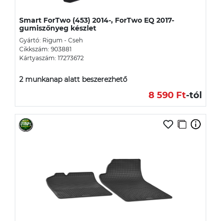
Smart ForTwo (453) 2014-, ForTwo EQ 2017-
gumiszőnyeg készlet
Gyártó: Rigum - Cseh
Cikkszám: 903881
Kártyaszám: 17273672
2 munkanap alatt beszerezhető
8 590 Ft
-tól