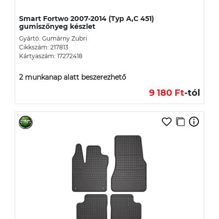
Smart Fortwo 2007-2014 (Typ A,C 451)
gumiszőnyeg készlet
Gyártó: Gumárny Zubri
Cikkszám: 217813
Kártyaszám: 17272418
2 munkanap alatt beszerezhető
9 180 Ft
-tól