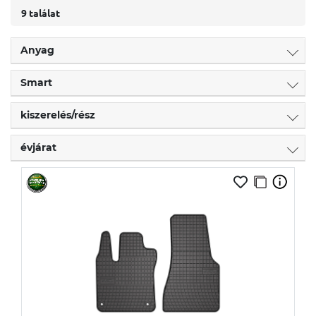
9 találat
Anyag
Smart
kiszerelés/rész
évjárat