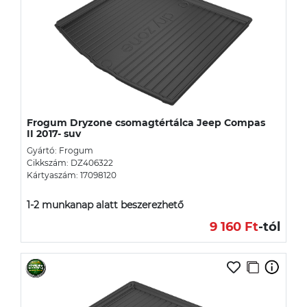
Frogum Dryzone csomagtértálca Jeep Compas
II 2017- suv
Gyártó: Frogum
Cikkszám: DZ406322
Kártyaszám: 17098120
1-2 munkanap alatt beszerezhető
9 160 Ft
-tól