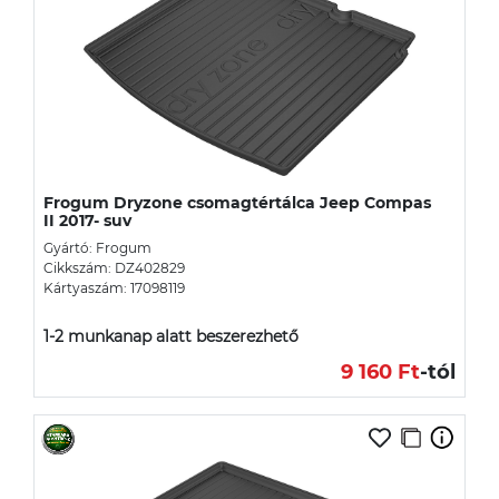
Frogum Dryzone csomagtértálca Jeep Compas
II 2017- suv
Gyártó: Frogum
Cikkszám: DZ402829
Kártyaszám: 17098119
1-2 munkanap alatt beszerezhető
9 160 Ft
-tól