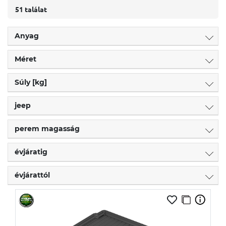
51 találat
Anyag
Méret
Súly [kg]
jeep
perem magasság
évjáratig
évjárattól