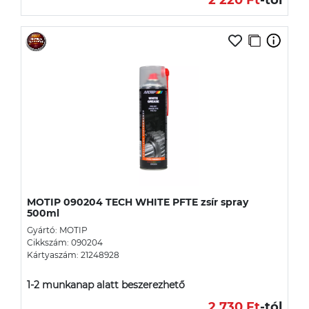
MOTIP 090204 TECH WHITE PFTE zsír spray
500ml
Gyártó: MOTIP
Cikkszám: 090204
Kártyaszám: 21248928
1-2 munkanap alatt beszerezhető
2 730 Ft
-tól