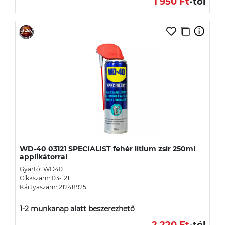
1 950 Ft
-tól
WD-40 03121 SPECIALIST fehér lítium zsír 250ml
applikátorral
Gyártó: WD40
Cikkszám: 03-121
Kártyaszám: 21248925
1-2 munkanap alatt beszerezhető
2 220 Ft
-tól