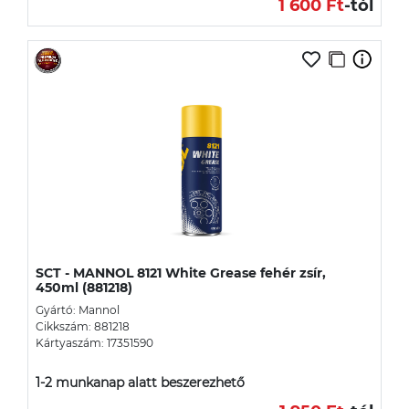
1 600 Ft
-tól
SCT - MANNOL 8121 White Grease fehér zsír,
450ml (881218)
Gyártó: Mannol
Cikkszám: 881218
Kártyaszám: 17351590
1-2 munkanap alatt beszerezhető