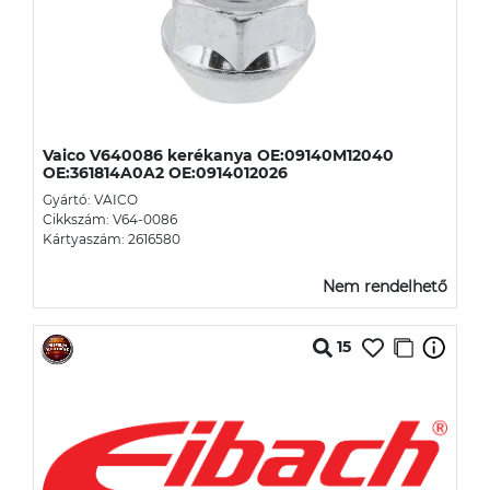
Vaico V640086 kerékanya OE:09140M12040
OE:361814A0A2 OE:0914012026
Gyártó: VAICO
Cikkszám: V64-0086
Kártyaszám: 2616580
Nem rendelhető
15