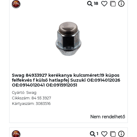
18
Swag 84933927 kerékanya kulcsméret:19 kúpos
felfekvés f külső hatlapfej Suzuki OE:0914012026
OE:0914012041 OE:0915912051
Gyártó: Swag
Cikkszám: 84 93 3927
Kártyaszám: 3083516
Nem rendelhető
1