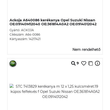
Ackoja A640086 kerékanya Opel Suzuki Nissan
OE:09140M12040 OE:361814A0A2 OE:0914012042
Gyártó: ACKOJA
Cikkszám: A64-0086
Kártyaszám: 14217421
Nem rendelhető
9