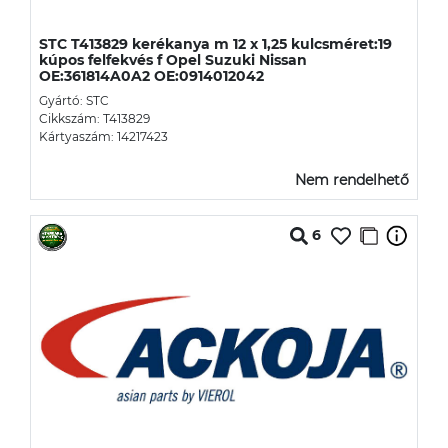
STC T413829 kerékanya m 12 x 1,25 kulcsméret:19
kúpos felfekvés f Opel Suzuki Nissan
OE:361814A0A2 OE:0914012042
Gyártó: STC
Cikkszám: T413829
Kártyaszám: 14217423
Nem rendelhető
6