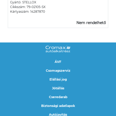
Gyártó: STELLOX
Cikkszám: 79-02105-SX
Kártyaszám: 14287870
Nem rendelhető
ÁVF
Csomagszerviz
Elállási jog
Jótállás
Cseredarab
Biztonsági adatlapok
Autójavítás