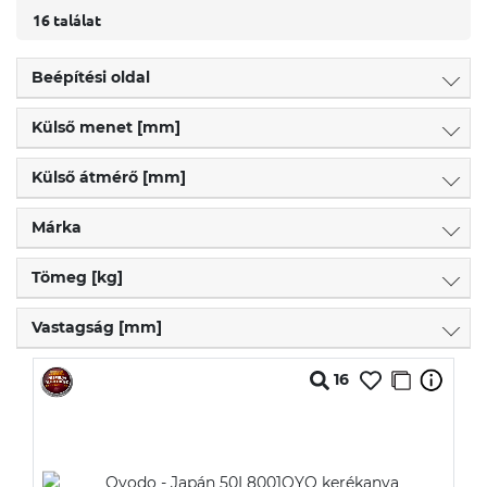
16 találat
Beépítési oldal
Külső menet [mm]
Külső átmérő [mm]
Márka
Tömeg [kg]
Vastagság [mm]
16