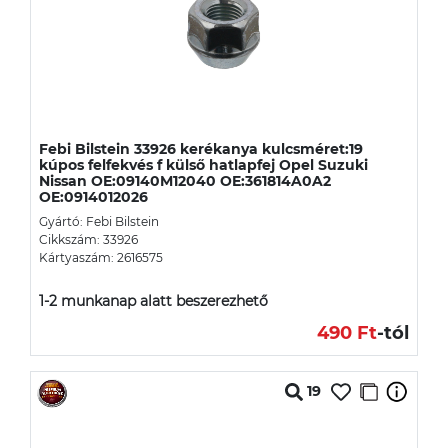
Febi Bilstein 33926 kerékanya kulcsméret:19
kúpos felfekvés f külső hatlapfej Opel Suzuki
Nissan OE:09140M12040 OE:361814A0A2
OE:0914012026
Gyártó: Febi Bilstein
Cikkszám: 33926
Kártyaszám: 2616575
1-2 munkanap alatt beszerezhető
490 Ft
-tól
19