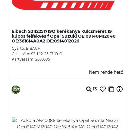
Eibach S2112251719O kerékanya kulcsméret:19
kúpos felfekvés f Opel Suzuki OE:09140M12040
OE:361814A0A2 OE:0914012026
Gyártó: EIBACH
Cikkszám: S2-1-12-25-17-19-O
Kártyaszám: 2659395
Nem rendelhető
13