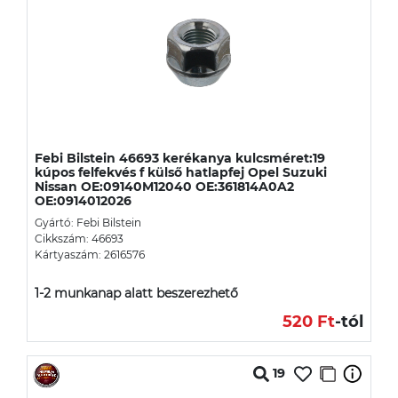
Febi Bilstein 46693 kerékanya kulcsméret:19
kúpos felfekvés f külső hatlapfej Opel Suzuki
Nissan OE:09140M12040 OE:361814A0A2
OE:0914012026
Gyártó: Febi Bilstein
Cikkszám: 46693
Kártyaszám: 2616576
1-2 munkanap alatt beszerezhető
520 Ft
-tól
19