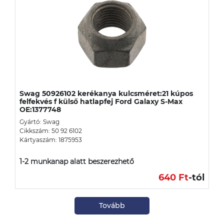
Swag 50926102 kerékanya kulcsméret:21 kúpos
felfekvés f külső hatlapfej Ford Galaxy S-Max
OE:1377748
Gyártó: Swag
Cikkszám: 50 92 6102
Kártyaszám: 1875953
1-2 munkanap alatt beszerezhető
640 Ft
-tól
Tovább