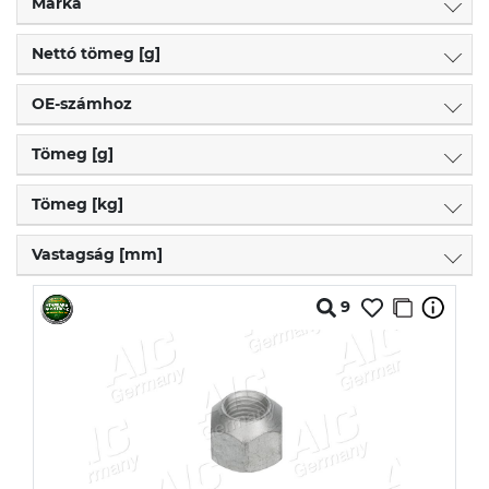
Márka
Nettó tömeg [g]
OE-számhoz
Tömeg [g]
Tömeg [kg]
Vastagság [mm]
9