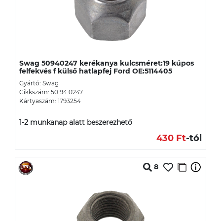
Swag 50940247 kerékanya kulcsméret:19 kúpos
felfekvés f külső hatlapfej Ford OE:5114405
Gyártó: Swag
Cikkszám: 50 94 0247
Kártyaszám: 1793254
1-2 munkanap alatt beszerezhető
430 Ft
-tól
8