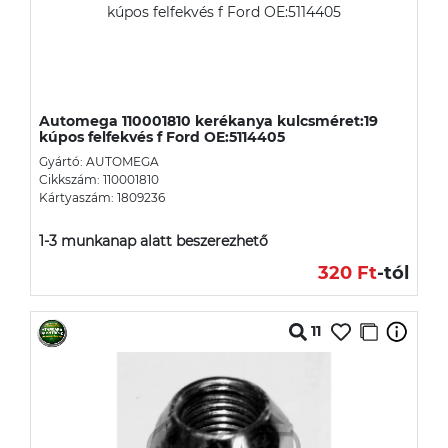
Automega 110001810 kerékanya kulcsméret:19
kúpos felfekvés f Ford OE:5114405
Gyártó: AUTOMEGA
Cikkszám: 110001810
Kártyaszám: 1809236
1-3 munkanap alatt beszerezhető
320 Ft
-tól
11