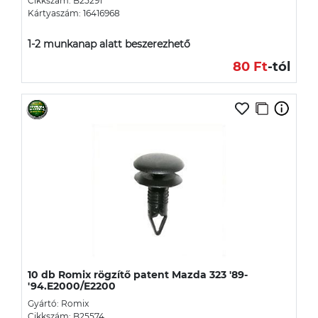
Cikkszám: B25291
Kártyaszám: 16416968
1-2 munkanap alatt beszerezhető
80 Ft
-tól
10 db Romix rögzítő patent Mazda 323 '89-
'94.E2000/E2200
Gyártó: Romix
Cikkszám: B25574