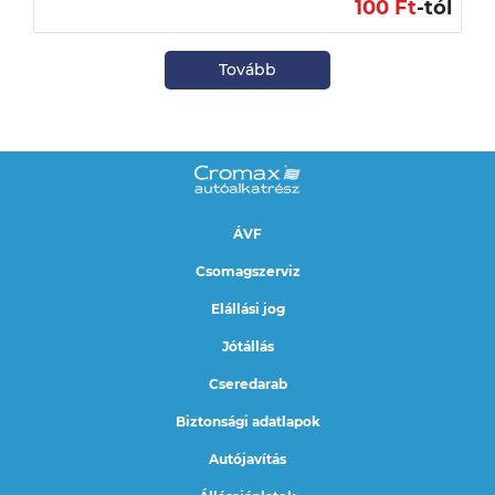
100 Ft
-tól
Tovább
ÁVF
Csomagszerviz
Elállási jog
Jótállás
Cseredarab
Biztonsági adatlapok
Autójavítás