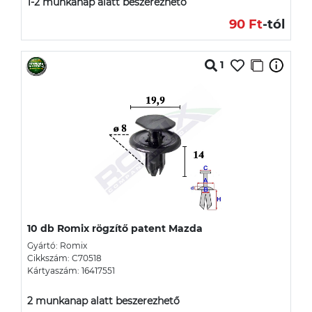
1-2 munkanap alatt beszerezhető
90 Ft
-tól
1
10 db Romix rögzítő patent Mazda
Gyártó: Romix
Cikkszám: C70518
Kártyaszám: 16417551
2 munkanap alatt beszerezhető