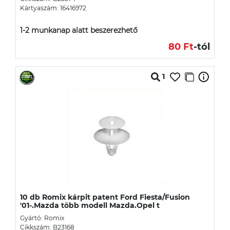
Kártyaszám: 16416972
1-2 munkanap alatt beszerezhető
80 Ft
-tól
1
10 db Romix kárpit patent Ford Fiesta/Fusion
'01-.Mazda több modell Mazda.Opel t
Gyártó: Romix
Cikkszám: B23168