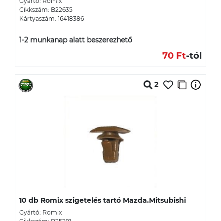
Gyártó: Romix
Cikkszám: B22635
Kártyaszám: 16418386
1-2 munkanap alatt beszerezhető
70 Ft
-tól
2
10 db Romix szigetelés tartó Mazda.Mitsubishi
Gyártó: Romix