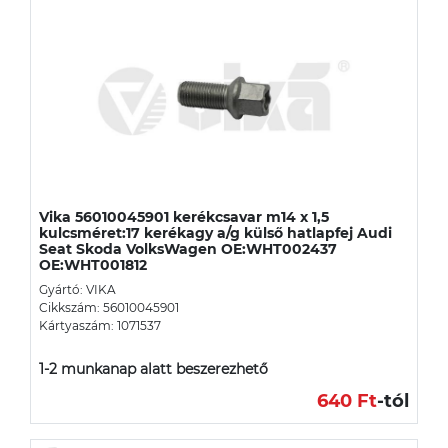
Vika 56010045901 kerékcsavar m14 x 1,5
kulcsméret:17 kerékagy a/g külső hatlapfej Audi
Seat Skoda VolksWagen OE:WHT002437
OE:WHT001812
Gyártó: VIKA
Cikkszám: 56010045901
Kártyaszám: 1071537
1-2 munkanap alatt beszerezhető
640 Ft
-tól