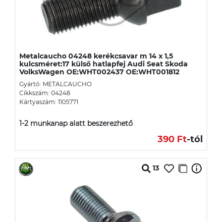
Metalcaucho 04248 kerékcsavar m 14 x 1,5
kulcsméret:17 külső hatlapfej Audi Seat Skoda
VolksWagen OE:WHT002437 OE:WHT001812
Gyártó: METALCAUCHO
Cikkszám: 04248
Kártyaszám: 1105771
1-2 munkanap alatt beszerezhető
390 Ft
-tól
13