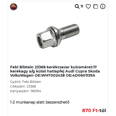
11
Febi Bilstein 23368 kerékcsavar kulcsméret:17
kerékagy a/g külső hatlapfej Audi Cupra Skoda
VolksWagen OE:WHT002438 OE:4D0601139A
Gyártó: Febi Bilstein
Cikkszám: 23368
Kártyaszám: 1160914
1-2 munkanap alatt beszerezhető
870 Ft
-tól