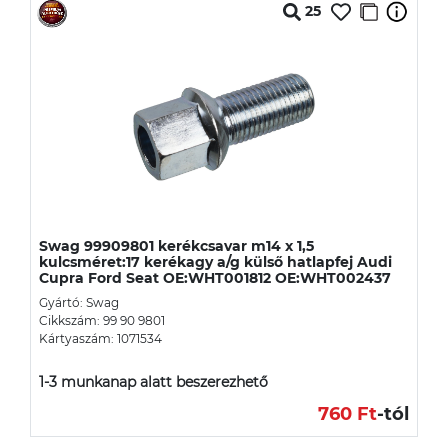
25
Swag 99909801 kerékcsavar m14 x 1,5
kulcsméret:17 kerékagy a/g külső hatlapfej Audi
Cupra Ford Seat OE:WHT001812 OE:WHT002437
Gyártó: Swag
Cikkszám: 99 90 9801
Kártyaszám: 1071534
1-3 munkanap alatt beszerezhető
760 Ft
-tól