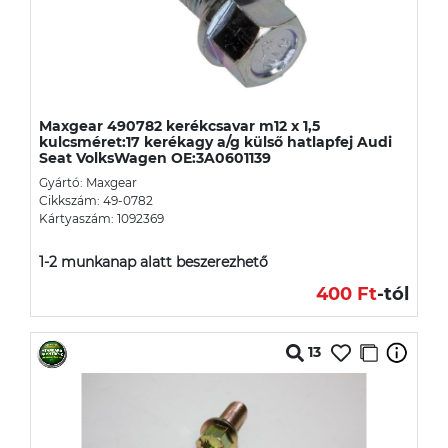
Maxgear 490782 kerékcsavar m12 x 1,5
kulcsméret:17 kerékagy a/g külső hatlapfej Audi
Seat VolksWagen OE:3A0601139
Gyártó: Maxgear
Cikkszám: 49-0782
Kártyaszám: 1092369
1-2 munkanap alatt beszerezhető
400 Ft
-tól
13