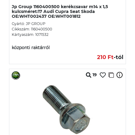
Jp Group 1160400500 kerékcsavar m14 x 1,5
kulcsméret:17 Audi Cupra Seat Skoda
OE:WHT002437 OE:WHT001812
Gyártó: JP GROUP
Cikkszám: 1160400500
Kártyaszám: 1071532
központi raktárról
210 Ft
-tól
19