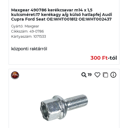
Maxgear 490786 kerékcsavar m14 x 1,5
kulcsméret:17 kerékagy a/g külső hatlapfej Audi
Cupra Ford Seat OE:WHT001812 OE:WHT002437
Gyártó: Maxgear
Cikkszám: 49-0786
Kártyaszám: 1071533
központi raktárról
300 Ft
-tól
19