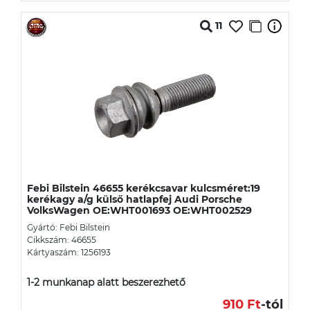
11
Febi Bilstein 46655 kerékcsavar kulcsméret:19
kerékagy a/g külső hatlapfej Audi Porsche
VolksWagen OE:WHT001693 OE:WHT002529
Gyártó: Febi Bilstein
Cikkszám: 46655
Kártyaszám: 1256193
1-2 munkanap alatt beszerezhető
910 Ft
-tól