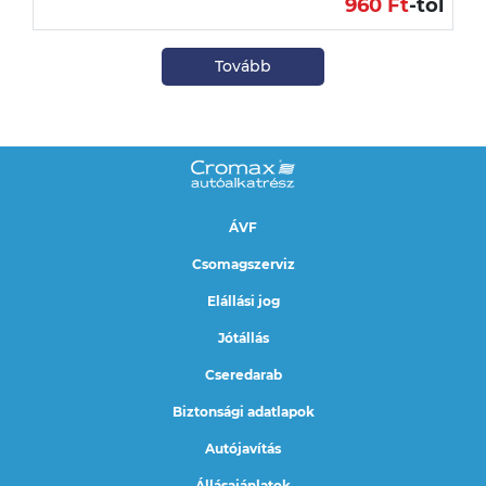
960 Ft
-tól
Tovább
ÁVF
Csomagszerviz
Elállási jog
Jótállás
Cseredarab
Biztonsági adatlapok
Autójavítás
Állásajánlatok