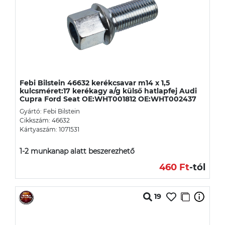
Febi Bilstein 46632 kerékcsavar m14 x 1,5
kulcsméret:17 kerékagy a/g külső hatlapfej Audi
Cupra Ford Seat OE:WHT001812 OE:WHT002437
Gyártó: Febi Bilstein
Cikkszám: 46632
Kártyaszám: 1071531
1-2 munkanap alatt beszerezhető
460 Ft
-tól
19