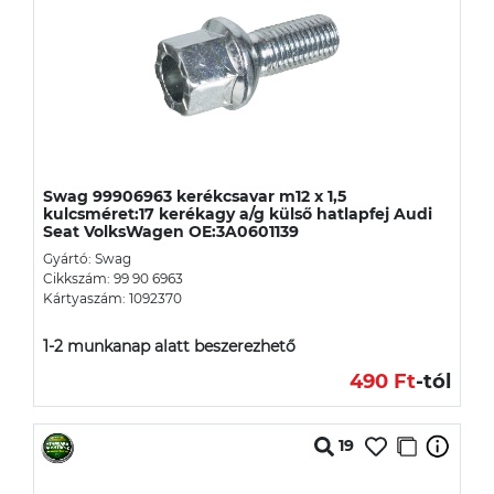
Swag 99906963 kerékcsavar m12 x 1,5
kulcsméret:17 kerékagy a/g külső hatlapfej Audi
Seat VolksWagen OE:3A0601139
Gyártó: Swag
Cikkszám: 99 90 6963
Kártyaszám: 1092370
1-2 munkanap alatt beszerezhető
490 Ft
-tól
19