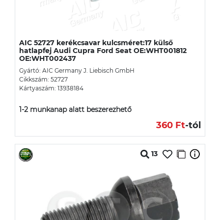
AIC 52727 kerékcsavar kulcsméret:17 külső
hatlapfej Audi Cupra Ford Seat OE:WHT001812
OE:WHT002437
Gyártó: AIC Germany J. Liebisch GmbH
Cikkszám: 52727
Kártyaszám: 13938184
1-2 munkanap alatt beszerezhető
360 Ft
-tól
13