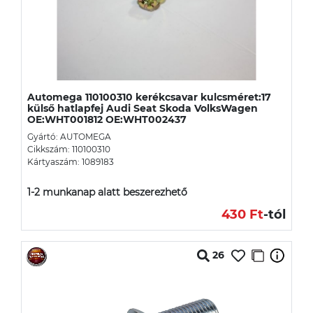
Automega 110100310 kerékcsavar kulcsméret:17
külső hatlapfej Audi Seat Skoda VolksWagen
OE:WHT001812 OE:WHT002437
Gyártó: AUTOMEGA
Cikkszám: 110100310
Kártyaszám: 1089183
1-2 munkanap alatt beszerezhető
430 Ft
-tól
26