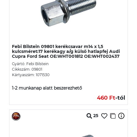
Febi Bilstein 09801 kerékcsavar m14 x 1,5
kulcsméret:17 kerékagy a/g külső hatlapfej Audi
Cupra Ford Seat OE:WHT001812 OE:WHT002437
Gyártó: Febi Bilstein
Cikkszám: 09801
Kártyaszám: 1071530
1-2 munkanap alatt beszerezhető
460 Ft
-tól
25