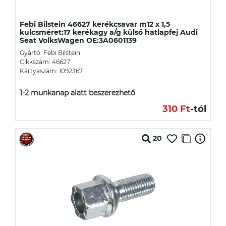
Febi Bilstein 46627 kerékcsavar m12 x 1,5
kulcsméret:17 kerékagy a/g külső hatlapfej Audi
Seat VolksWagen OE:3A0601139
Gyártó: Febi Bilstein
Cikkszám: 46627
Kártyaszám: 1092367
1-2 munkanap alatt beszerezhető
310 Ft
-tól
20