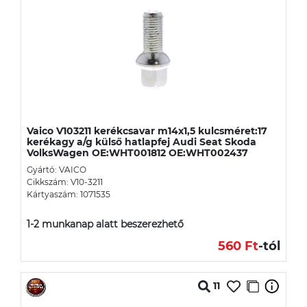
Vaico V103211 kerékcsavar m14x1,5 kulcsméret:17
kerékagy a/g külső hatlapfej Audi Seat Skoda
VolksWagen OE:WHT001812 OE:WHT002437
Gyártó: VAICO
Cikkszám: V10-3211
Kártyaszám: 1071535
1-2 munkanap alatt beszerezhető
560 Ft
-tól
11