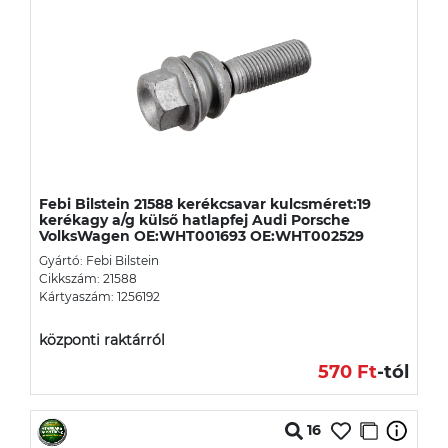
Febi Bilstein 21588 kerékcsavar kulcsméret:19
kerékagy a/g külső hatlapfej Audi Porsche
VolksWagen OE:WHT001693 OE:WHT002529
Gyártó: Febi Bilstein
Cikkszám: 21588
Kártyaszám: 1256192
központi raktárról
570 Ft
-tól
16