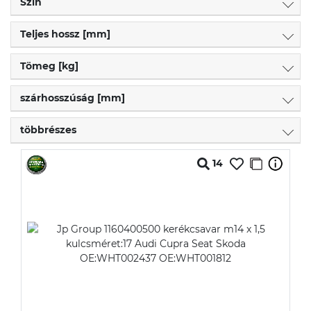
Szín
Teljes hossz [mm]
Tömeg [kg]
szárhosszúság [mm]
többrészes
14