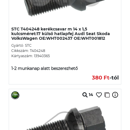
STC T404248 kerékcsavar m 14 x 1,5
kulcsméret:17 külső hatlapfej Audi Seat Skoda
VolksWagen OE:WHT002437 OE:WHT001812
Gyártó: STC
Cikkszám: T404248
Kártyaszám: 13940365
1-2 munkanap alatt beszerezhető
380 Ft
-tól
14