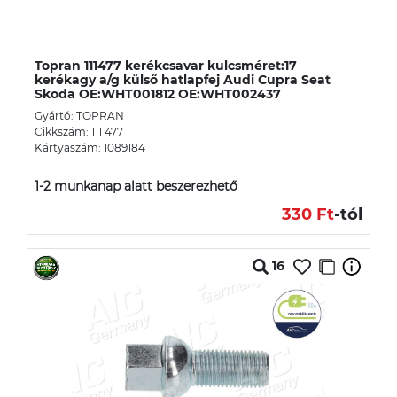
Topran 111477 kerékcsavar kulcsméret:17
kerékagy a/g külső hatlapfej Audi Cupra Seat
Skoda OE:WHT001812 OE:WHT002437
Gyártó: TOPRAN
Cikkszám: 111 477
Kártyaszám: 1089184
1-2 munkanap alatt beszerezhető
330 Ft
-tól
16