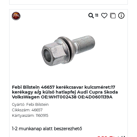
11
Febi Bilstein 46657 kerékcsavar kulcsméret:17
kerékagy a/g külső hatlapfej Audi Cupra Skoda
VolksWagen OE:WHT002438 OE:4D0601139A
Gyártó: Febi Bilstein
Cikkszám: 46657
Kártyaszám: 1160915
1-2 munkanap alatt beszerezhető