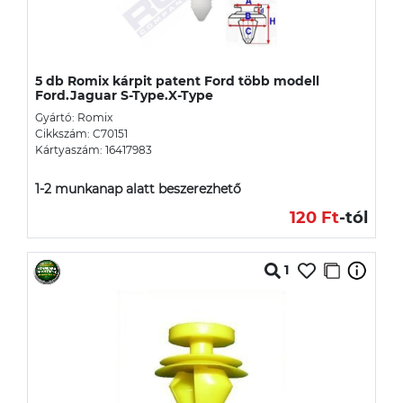
5 db Romix kárpit patent Ford több modell
Ford.Jaguar S-Type.X-Type
Gyártó: Romix
Cikkszám: C70151
Kártyaszám: 16417983
1-2 munkanap alatt beszerezhető
120 Ft
-tól
1