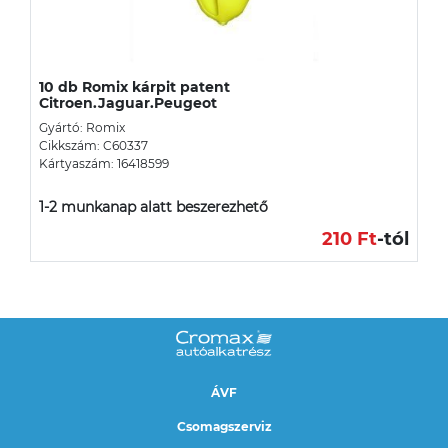
10 db Romix kárpit patent
Citroen.Jaguar.Peugeot
Gyártó: Romix
Cikkszám: C60337
Kártyaszám: 16418599
1-2 munkanap alatt beszerezhető
210 Ft
-tól
ÁVF
Csomagszerviz