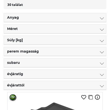
30 találat
Anyag
Méret
Súly [kg]
perem magasság
subaru
évjáratig
évjárattól