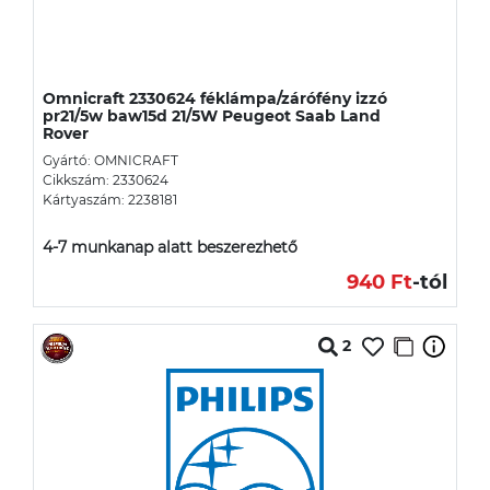
Omnicraft 2330624 féklámpa/zárófény izzó
pr21/5w baw15d 21/5W Peugeot Saab Land
Rover
Gyártó: OMNICRAFT
Cikkszám: 2330624
Kártyaszám: 2238181
4-7 munkanap alatt beszerezhető
940 Ft
-tól
2