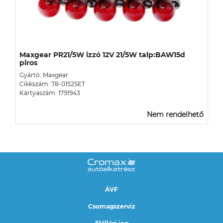
Maxgear PR21/5W izzó 12V 21/5W talp:BAW15d
piros
Gyártó: Maxgear
Cikkszám: 78-0152SET
Kártyaszám: 1791943
Nem rendelhető
ÁVF
Csomagszerviz