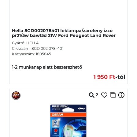
Hella 8GD002078401 féklámpa/zárófény izzó
pr21/5w baw15d 21W Ford Peugeot Land Rover
Gyártó: HELLA
Cikkszám: 8GD 002 078-401
Kártyaszám: 1805845
1-2 munkanap alatt beszerezhető
1 950 Ft
-tól
2