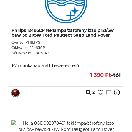
Philips 12495CP féklámpa/zárófény izzó pr21/5w
baw15d 21/5W Ford Peugeot Saab Land Rover
Gyártó: PHILIPS
Cikkszám: 12495CP
Kártyaszám: 1805847
1-2 munkanap alatt beszerezhető
1 390 Ft
-tól
2