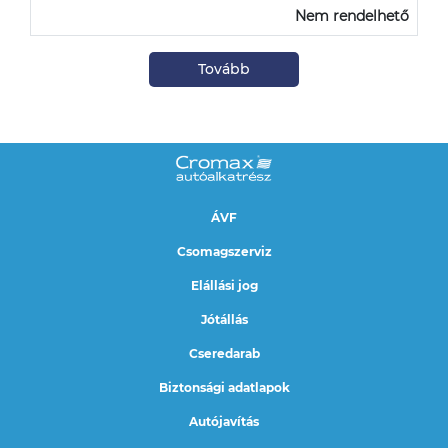
Nem rendelhető
Tovább
ÁVF
Csomagszerviz
Elállási jog
Jótállás
Cseredarab
Biztonsági adatlapok
Autójavítás