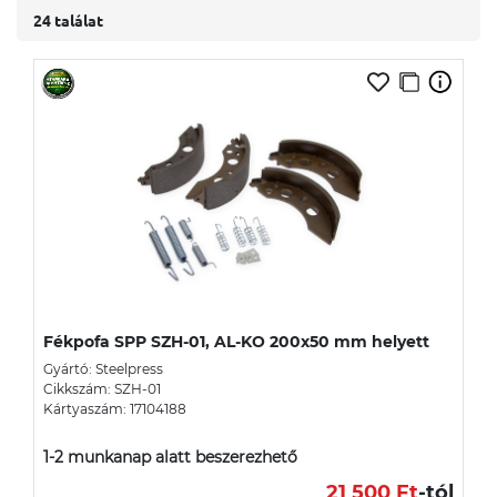
24 találat
Fékpofa SPP SZH-01, AL-KO 200x50 mm helyett
Gyártó: Steelpress
Cikkszám: SZH-01
Kártyaszám: 17104188
1-2 munkanap alatt beszerezhető
21 500 Ft
-tól