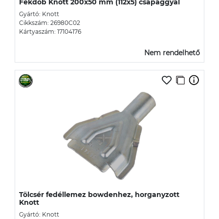
Fékdob Knott 200x50 mm (112x5) csapággyal
Gyártó: Knott
Cikkszám: 26980C02
Kártyaszám: 17104176
Nem rendelhető
Tölcsér fedéllemez bowdenhez, horganyzott
Knott
Gyártó: Knott