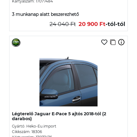
Kártyaszám: 17077484
3 munkanap alatt beszerezhető
24 040 Ft
20 900 Ft
-tól
-tól
Légterelő Jaguar E-Pace 5 ajtós 2018-tól (2
darabos)
Gyártó: Heko-Eu.import
Cikkszám: 18306