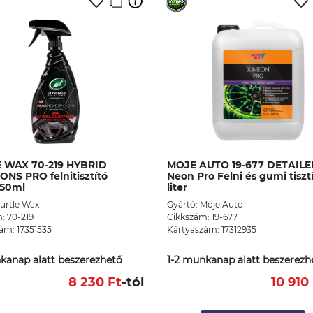
 WAX 70-219 HYBRID
MOJE AUTO 19-677 DETAILE
NS PRO felnitisztító
Neon Pro Felni és gumi tisztí
750ml
liter
Turtle Wax
Gyártó: Moje Auto
: 70-219
Cikkszám: 19-677
ám: 17351535
Kártyaszám: 17312935
kanap alatt beszerezhető
1-2 munkanap alatt beszerezh
8 230 Ft
-tól
10 910