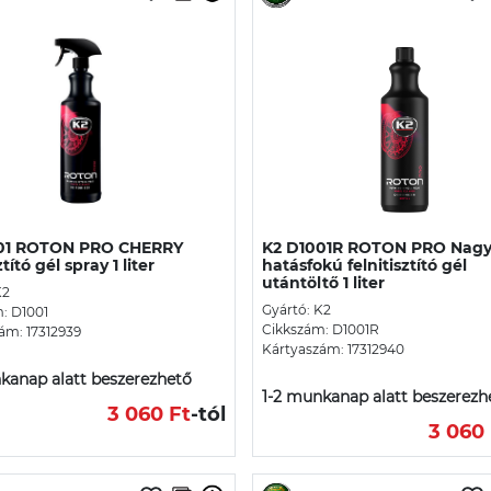
01 ROTON PRO CHERRY
K2 D1001R ROTON PRO Nag
ztító gél spray 1 liter
hatásfokú felnitisztító gél
utántöltő 1 liter
K2
Gyártó: K2
: D1001
Cikkszám: D1001R
ám: 17312939
Kártyaszám: 17312940
kanap alatt beszerezhető
1-2 munkanap alatt beszerezh
3 060 Ft
-tól
3 060 