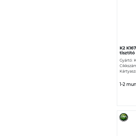
K2 K167
tisztít
Gyártó: 
Cikkszá
Kártyasz
1-2 mun