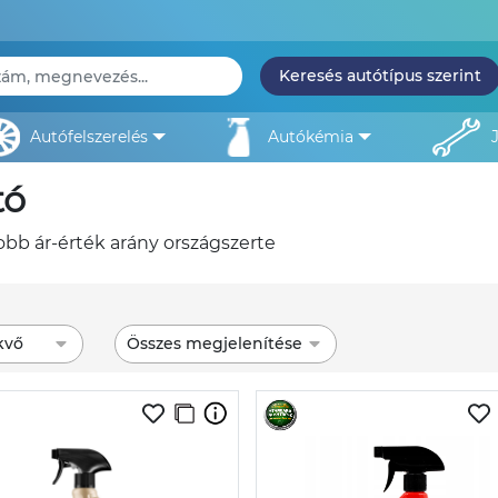
Keresés autótípus szerint
autófelszerelés
autókémia
tó
gjobb ár-érték arány országszerte
kvő
Összes megjelenítése