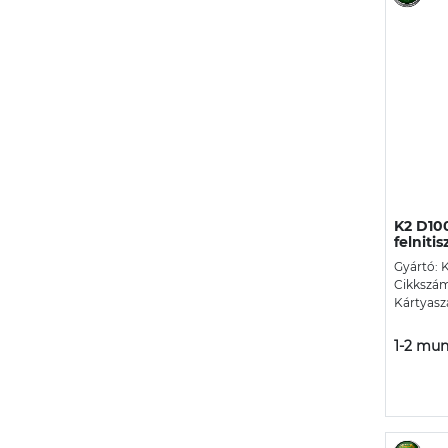
K2 D10
felnitis
Gyártó: 
Cikkszám
Kártyasz
1-2 mun