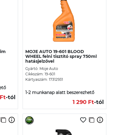
Rim
MOJE AUTO 19-601 BLOOD
WHEEL felni tisztító spray 750ml
hatásjelzővel
Gyártó: Moje Auto
Cikkszám: 19-601
Kártyaszám: 17312931
ető
1-2 munkanap alatt beszerezhető
 Ft
-tól
1 290 Ft
-tól