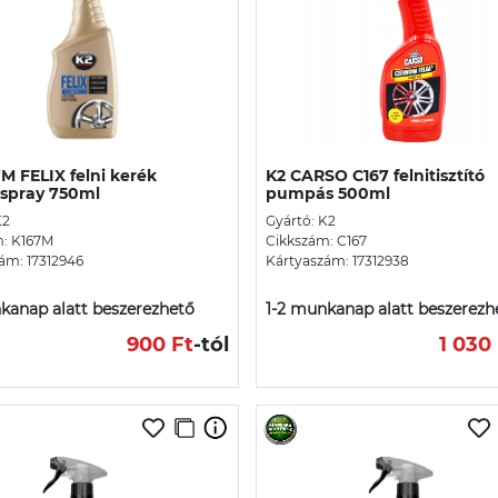
M FELIX felni kerék
K2 CARSO C167 felnitisztító
ó spray 750ml
pumpás 500ml
K2
Gyártó: K2
m: K167M
Cikkszám: C167
ám: 17312946
Kártyaszám: 17312938
kanap alatt beszerezhető
1-2 munkanap alatt beszerezh
900 Ft
-tól
1 030