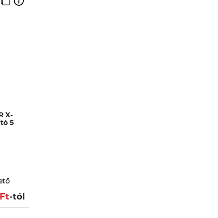
R X-
tó 5
ető
 Ft
-tól