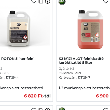
 ROTON 5 liter felni
K2 M121 ALOT felnitisztító
keréktisztító 5 liter
K2
Gyártó: K2
: G165
Cikkszám: M121
ám: 17312944
Kártyaszám: 17312947
kanap alatt beszerezhető
1-2 munkanap alatt beszerezh
6 820 Ft
-tól
6 900 