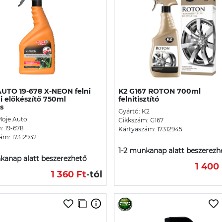
UTO 19-678 X-NEON felni
K2 G167 ROTON 700ml
i előkészítő 750ml
felnitisztító
s
Gyártó: K2
Moje Auto
Cikkszám: G167
: 19-678
Kártyaszám: 17312945
ám: 17312932
1-2 munkanap alatt beszerezh
kanap alatt beszerezhető
1 400
1 360 Ft
-tól