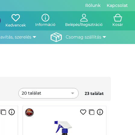
Rólunk
Kapcsolat
Információ
Belépés/Regisztráció
Kosár
Kedvencek
javítás, szerelés
csomag szállítás
20 találat
23 találat