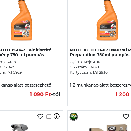
TO 19-047 Felnitisztító
MOJE AUTO 19-071 Neutral 
mény 750 ml pumpás
Preparation 750ml pumpás
Moje Auto
Gyártó: Moje Auto
: 19-047
Cikkszám: 19-071
ám: 17312929
Kártyaszám: 17312930
kanap alatt beszerezhető
1-2 munkanap alatt beszerezh
1 090 Ft
-tól
1 200