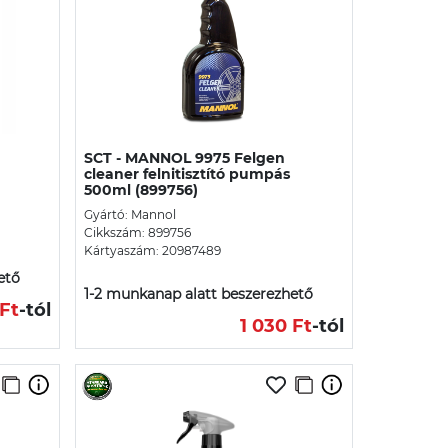
SCT - MANNOL 9975 Felgen
cleaner felnitisztító pumpás
500ml (899756)
Gyártó: Mannol
Cikkszám: 899756
Kártyaszám: 20987489
ető
1-2 munkanap alatt beszerezhető
 Ft
-tól
1 030 Ft
-tól