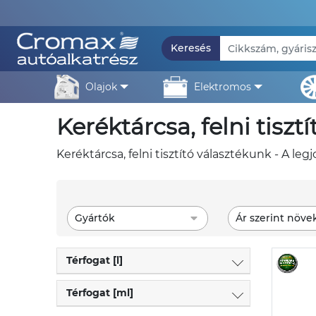
Keresés
olajok
elektromos
keréktárcsa, felni tisztí
keréktárcsa, felni tisztító választékunk - A le
Gyártók
Ár szerint növe
Térfogat [l]
Térfogat [ml]