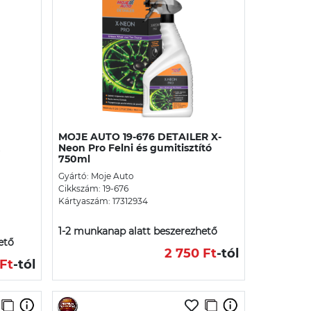
MOJE AUTO 19-676 DETAILER X-
Neon Pro Felni és gumitisztító
750ml
Gyártó: Moje Auto
Cikkszám: 19-676
Kártyaszám: 17312934
1-2 munkanap alatt beszerezhető
ető
2 750 Ft
-tól
Ft
-tól