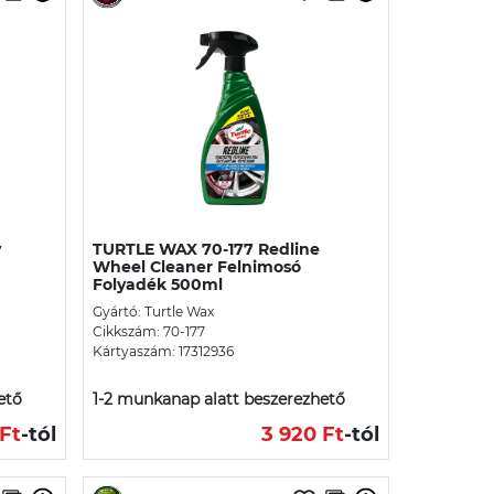
y
TURTLE WAX 70-177 Redline
Wheel Cleaner Felnimosó
Folyadék 500ml
Gyártó: Turtle Wax
Cikkszám: 70-177
Kártyaszám: 17312936
ető
1-2 munkanap alatt beszerezhető
Ft
-tól
3 920 Ft
-tól