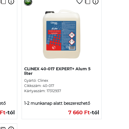
CLINEX 40-017 EXPERT+ Alum 5
liter
Gyártó: Clinex
Cikkszám: 40-017
Kártyaszám: 17312937
ető
1-2 munkanap alatt beszerezhető
Ft
-tól
7 660 Ft
-tól