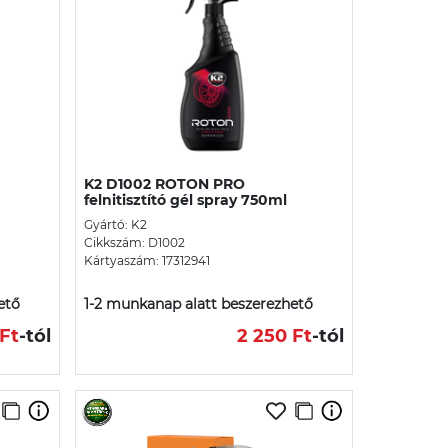
K2 D1002 ROTON PRO
felnitisztító gél spray 750ml
Gyártó: K2
Cikkszám: D1002
Kártyaszám: 17312941
ető
1-2 munkanap alatt beszerezhető
 Ft
-tól
2 250 Ft
-tól