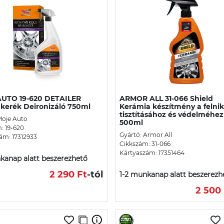
UTO 19-620 DETAILER
ARMOR ALL 31-066 Shield
 kerék Deironizáló 750ml
Kerámia készítmény a felnik
tisztításához és védelméhez
Moje Auto
500ml
: 19-620
Gyártó: Armor All
ám: 17312933
Cikkszám: 31-066
Kártyaszám: 17351464
kanap alatt beszerezhető
2 290 Ft
-tól
1-2 munkanap alatt beszerezh
2 500 