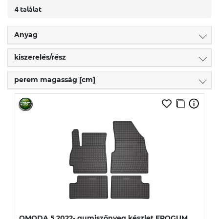
4 találat
Anyag
kiszerelés/rész
perem magasság [cm]
OMODA 5 2022- gumiszőnyeg készlet FROGUM