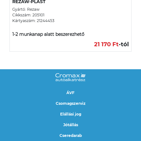
REZAW-PLAST
Gyártó: Rezaw
Cikkszám: 205101
Kártyaszám: 21244453
1-2 munkanap alatt beszerezhető
21 170 Ft
-tól
ÁVF
Csomagszerviz
Elállási jog
Jótállás
Cseredarab