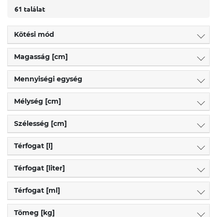
61 találat
Kötési mód
Magasság [cm]
Mennyiségi egység
Mélység [cm]
Szélesség [cm]
Térfogat [l]
Térfogat [liter]
Térfogat [ml]
Tömeg [kg]