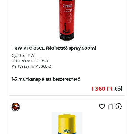
TRW PFC105CE féktisztító spray 500ml
Gyártó: TRW
Cikkszám: PFC105CE
Kártyaszám: 14386812
1-3 munkanap alatt beszerezhető
1 360 Ft
-tól