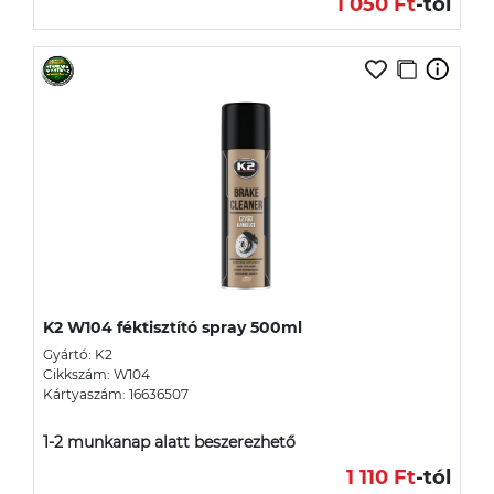
1 050 Ft
-tól
K2 W104 féktisztító spray 500ml
Gyártó: K2
Cikkszám: W104
Kártyaszám: 16636507
1-2 munkanap alatt beszerezhető
1 110 Ft
-tól