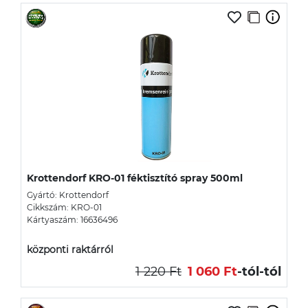
Krottendorf KRO-01 féktisztító spray 500ml
Gyártó: Krottendorf
Cikkszám: KRO-01
Kártyaszám: 16636496
központi raktárról
1 220 Ft
1 060 Ft
-tól
-tól