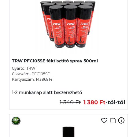
TRW PFC105SE féktisztító spray 500ml
Gyártó: TRW
Cikkszám: PFC105SE
Kártyaszám: 14386814
1-2 munkanap alatt beszerezhető
1 340 Ft
1 380 Ft
-tól
-tól