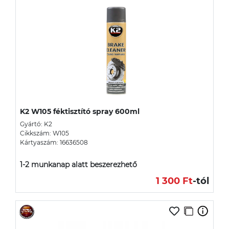
K2 W105 féktisztító spray 600ml
Gyártó: K2
Cikkszám: W105
Kártyaszám: 16636508
1-2 munkanap alatt beszerezhető
1 300 Ft
-tól