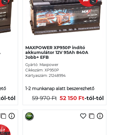
MAXPOWER XP950P indító
A
akkumulátor 12V 95Ah 840A
Jobb+ EFB
Gyártó: Maxpower
Cikkszám: XP950P
Kártyaszám: 21248994
ető
1-2 munkanap alatt beszerezhető
tól
-tól
59 970 Ft
52 150 Ft
-tól
-tól