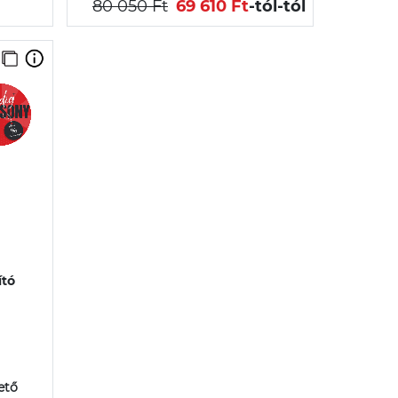
80 050 Ft
69 610 Ft
-tól
-tól
ító
ető