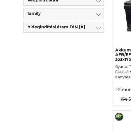
family
hidegindítási áram DIN [A]
Akkumu
AFB/EF
353x175
Gyártó: 
Cikkszá
Kártyasz
1-2 mun
64 