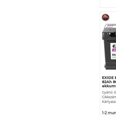
EXIDE 
82Ah 8
akkumu
Gyártó: 
Cikkszá
Kártyasz
1-2 mun