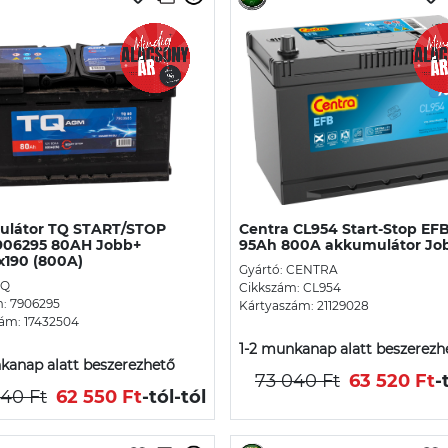
látor TQ START/STOP
Centra CL954 Start-Stop EFB
06295 80AH Jobb+
95Ah 800A akkumulátor Jo
x190 (800A)
Gyártó: CENTRA
TQ
Cikkszám: CL954
: 7906295
Kártyaszám: 21129028
ám: 17432504
1-2 munkanap alatt beszerezh
kanap alatt beszerezhető
73 040 Ft
63 520 Ft
-
940 Ft
62 550 Ft
-tól
-tól