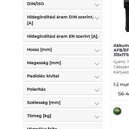
DIN/ISO
Hidegindítási áram DIN szerint,
[A]
Hidegindítási áram EN szerint [A]
Akkumu
Hossz [mm]
AFB/EF
315x175
Gyártó: 
Magasság [mm]
Cikkszám
Kártyasz
Padlóléc kivitel
1-2 mun
Polaritás
56 4
Szélesség [mm]
Tömeg [kg]
Végpólus fajta