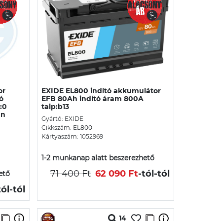
or
EXIDE EL800 indító akkumulátor
ó
EFB 80Ah indító áram 800A
:0
talp:b13
an
Gyártó: EXIDE
Cikkszám: EL800
Kártyaszám: 1052969
1-2 munkanap alatt beszerezhető
71 400 Ft
62 090 Ft
-tól
-tól
ető
tól
-tól
14