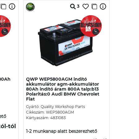
3
 80Ah
QWP WEP5800AGM indító
akkumulátor agm-akkumulátor
80Ah indító áram 800A talp:b13
Polaritás:0 Audi BMW Chevrolet
Fiat
Gyártó: Quality Workshop Parts
Cikkszám: WEP5800AGM
ető
Kártyaszám: 4831083
tól
-tól
1-2 munkanap alatt beszerezhető