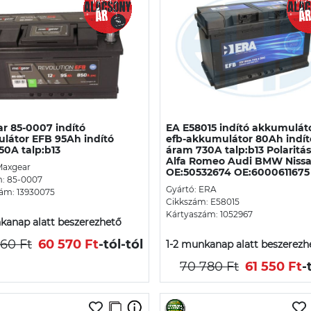
r 85-0007 indító
EA E58015 indító akkumulát
látor EFB 95Ah indító
efb-akkumulátor 80Ah indít
50A talp:b13
áram 730A talp:b13 Polaritás
Alfa Romeo Audi BMW Niss
Maxgear
OE:50532674 OE:6000611675
m: 85-0007
Gyártó: ERA
ám: 13930075
Cikkszám: E58015
Kártyaszám: 1052967
kanap alatt beszerezhető
60 Ft
60 570 Ft
-tól
-tól
1-2 munkanap alatt beszerezh
70 780 Ft
61 550 Ft
-