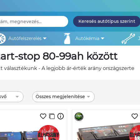
Keresés autótípus szerint
autófelszerelés
autókémia
art-stop 80-99ah között
 választékunk - A legjobb ár-érték arány országszerte
kvő
Összes megjelenítése