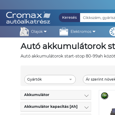
Keresés
olajok
elektromos
autó akkumulátorok st
autó akkumulátorok start-stop 80-99ah között
Gyártók
Ár szerint növe
Akkumulátor
Akkumulátor kapacitás [Ah]