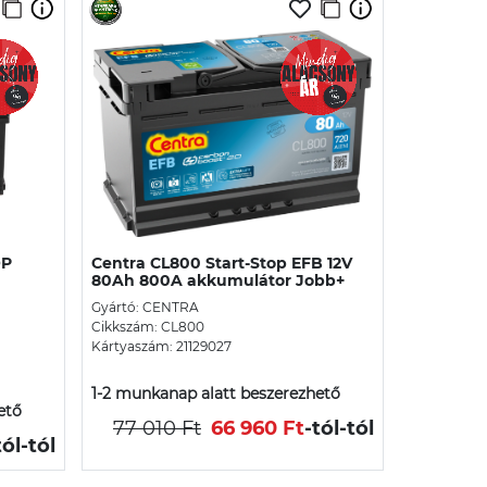
OP
Centra CL800 Start-Stop EFB 12V
80Ah 800A akkumulátor Jobb+
Gyártó: CENTRA
Cikkszám: CL800
Kártyaszám: 21129027
1-2 munkanap alatt beszerezhető
ető
77 010 Ft
66 960 Ft
-tól
-tól
tól
-tól