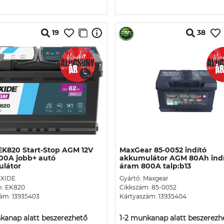
19
38
EK820 Start-Stop AGM 12V
MaxGear 85-0052 indító
00A jobb+ autó
akkumulátor AGM 80Ah ind
látor
áram 800A talp:b13
EXIDE
Gyártó: Maxgear
m: EK820
Cikkszám: 85-0052
ám: 13935403
Kártyaszám: 13935404
kanap alatt beszerezhető
1-2 munkanap alatt beszerezh