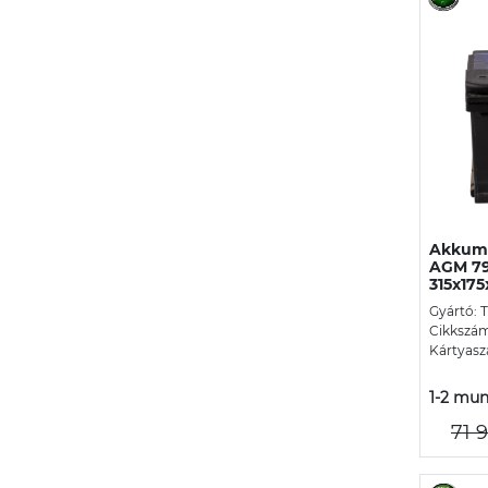
Akkumu
AGM 79
315x175
Gyártó: 
Cikkszám
Kártyasz
1-2 mun
71 