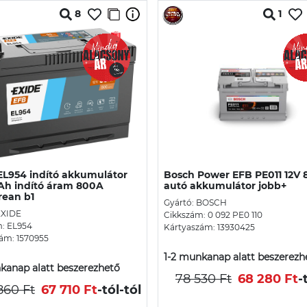
8
1
EL954 indító akkumulátor
Bosch Power EFB PE011 12V
Ah indító áram 800A
autó akkumulátor jobb+
rean b1
Gyártó: BOSCH
EXIDE
Cikkszám: 0 092 PE0 110
: EL954
Kártyaszám: 13930425
ám: 1570955
1-2 munkanap alatt beszerezh
kanap alatt beszerezhető
78 530 Ft
68 280 Ft
-
860 Ft
67 710 Ft
-tól
-tól