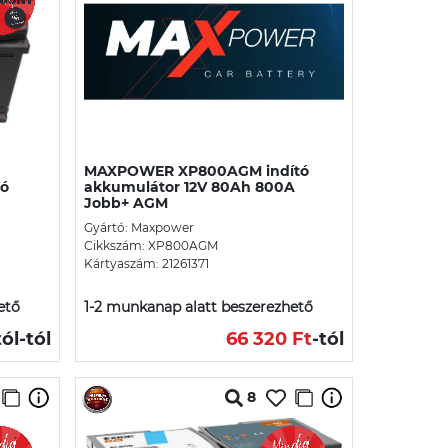
MAXPOWER XP800AGM indító
tó
akkumulátor 12V 80Ah 800A
Jobb+ AGM
Gyártó: Maxpower
Cikkszám: XP800AGM
Kártyaszám: 21261371
ető
1-2 munkanap alatt beszerezhető
tól
-tól
66 320 Ft
-tól
8