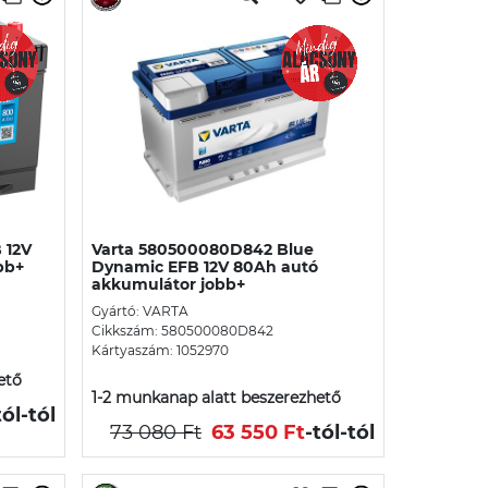
 12V
Varta 580500080D842 Blue
bb+
Dynamic EFB 12V 80Ah autó
akkumulátor jobb+
Gyártó: VARTA
Cikkszám: 580500080D842
Kártyaszám: 1052970
ető
1-2 munkanap alatt beszerezhető
tól
-tól
73 080 Ft
63 550 Ft
-tól
-tól