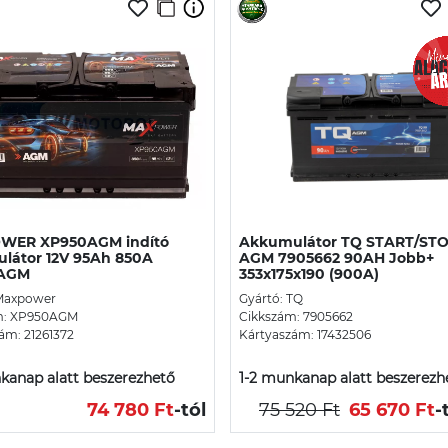
WER XP950AGM indító
Akkumulátor TQ START/ST
látor 12V 95Ah 850A
AGM 7905662 90AH Jobb+
 AGM
353x175x190 (900A)
 Maxpower
Gyártó: TQ
m: XP950AGM
Cikkszám: 7905662
ám: 21261372
Kártyaszám: 17432506
kanap alatt beszerezhető
1-2 munkanap alatt beszerezh
74 780 Ft
-tól
75 520 Ft
65 670 Ft
-