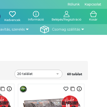
Rólunk
Kapcsolat
Információ
Belépés/Regisztráció
Kosár
Kedvencek
javítás, szerelés
csomag szállítás
20 találat
60 találat