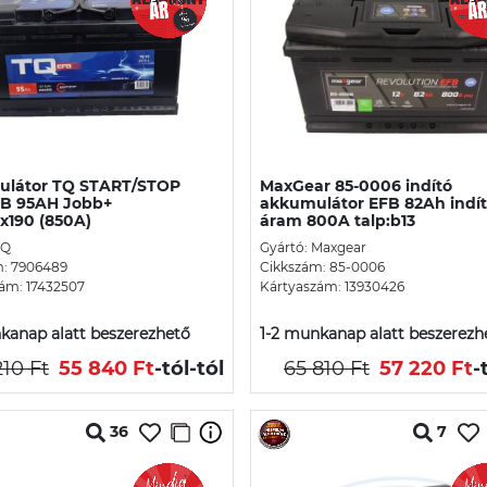
látor TQ START/STOP
MaxGear 85-0006 indító
B 95AH Jobb+
akkumulátor EFB 82Ah indí
x190 (850A)
áram 800A talp:b13
TQ
Gyártó: Maxgear
m: 7906489
Cikkszám: 85-0006
ám: 17432507
Kártyaszám: 13930426
kanap alatt beszerezhető
1-2 munkanap alatt beszerezh
210 Ft
55 840 Ft
-tól
-tól
65 810 Ft
57 220 Ft
-
36
7