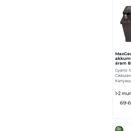
MaxGea
akkumu
áram 8
Gyártó: 
Cikkszá
Kártyasz
1-2 mun
69 6