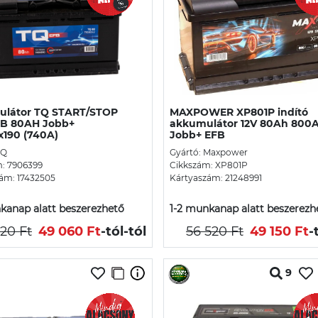
látor TQ START/STOP
MAXPOWER XP801P indító
B 80AH Jobb+
akkumulátor 12V 80Ah 800
x190 (740A)
Jobb+ EFB
TQ
Gyártó: Maxpower
: 7906399
Cikkszám: XP801P
ám: 17432505
Kártyaszám: 21248991
kanap alatt beszerezhető
1-2 munkanap alatt beszerezh
20 Ft
49 060 Ft
-tól
-tól
56 520 Ft
49 150 Ft
-
9