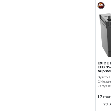
EXIDE 
EFB 95
talp:ko
Gyártó: 
Cikkszám
Kártyasz
1-2 mun
77 