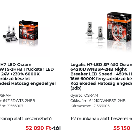
s H7 LED Osram
Legális H7-LED SP 450 Osra
WTS-2HFB Truckstar LED
64210DWNBSP-2HB Night
 24V +230% 6000K
Breaker LED Speed +450% 
róizzó készlet
16W 6000K fényszóróizzó ké
edési Hatóság engedéllyel
Közlekedési Hatóság engedé
(2db)
 OSRAM
Gyártó: OSRAM
m: 64215DWTS-2HFB
Cikkszám: 64210DWNBSP-2HB
ám: 21566007
Kártyaszám: 21566005
kanap alatt beszerezhető
1-2 munkanap alatt beszerezh
52 090 Ft
-tól
55 150