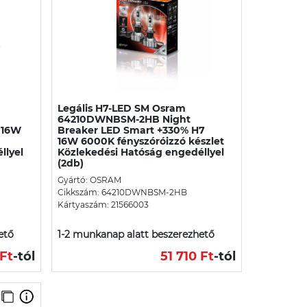
Legális H7-LED SM Osram
64210DWNBSM-2HB Night
 16W
Breaker LED Smart +330% H7
16W 6000K fényszóróizzó készlet
llyel
Közlekedési Hatóság engedéllyel
(2db)
Gyártó: OSRAM
Cikkszám: 64210DWNBSM-2HB
Kártyaszám: 21566003
ető
1-2 munkanap alatt beszerezhető
Ft
-tól
51 710 Ft
-tól