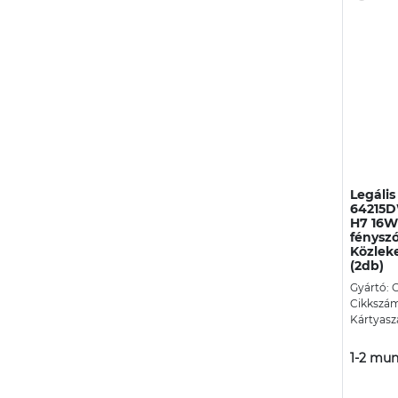
Legáli
64215D
H7 16W
fényszó
Közlek
(2db)
Gyártó:
Cikkszá
Kártyasz
1-2 mun