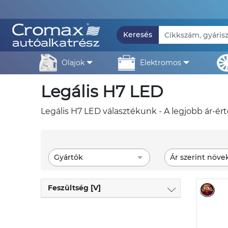
Keresés
olajok
elektromos
legális H7 LED
legális H7 LED választékunk - A legjobb ár-ér
Gyártók
Ár szerint növe
Feszültség [V]