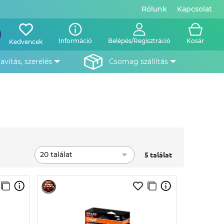
Rólunk
Kapcsolat
Információ
Belépés/Regisztráció
Kosár
Kedvencek
javítás, szerelés
csomag szállítás
20 találat
5 találat