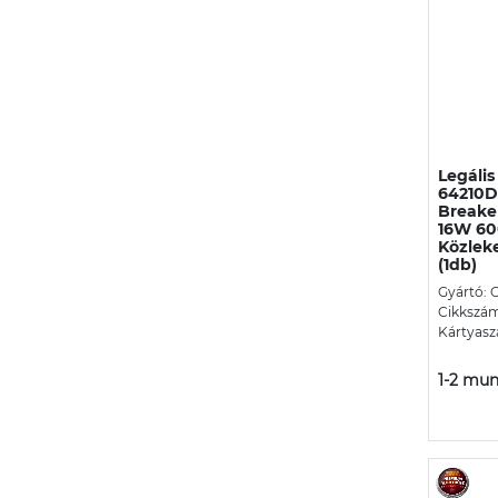
Legáli
64210D
Breake
16W 60
Közlek
(1db)
Gyártó:
Cikkszá
Kártyasz
1-2 mun