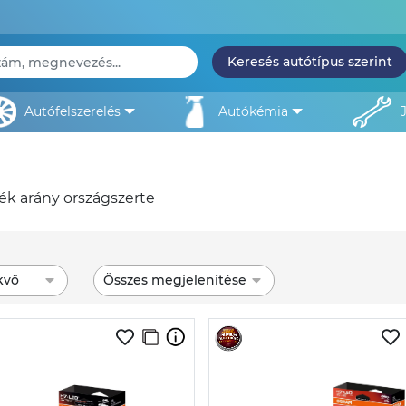
Keresés autótípus szerint
autófelszerelés
autókémia
ték arány országszerte
kvő
Összes megjelenítése