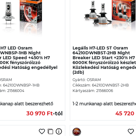
s H7 LED Osram
Legális H7-LED ST Osram
WNBSP-1HB Night
64210DWNBST-2HB Night
r LED Speed +450% H7
Breaker LED Start +230% H7
00K fényszóróizzó
6000K fényszóróizzó készlet
edési Hatóság engedéllyel
Közlekedési Hatóság engedé
(2db)
 OSRAM
Gyártó: OSRAM
m: 64210DWNBSP-1HB
Cikkszám: 64210DWNBST-2HB
ám: 21566004
Kártyaszám: 21566006
kanap alatt beszerezhető
1-2 munkanap alatt beszerezh
30 970 Ft
-tól
45 720 