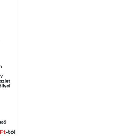
m
H7
szlet
llyel
ető
 Ft
-tól