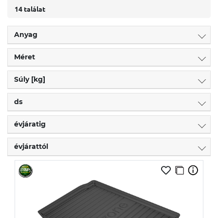
14 találat
Anyag
Méret
Súly [kg]
ds
évjáratig
évjárattól