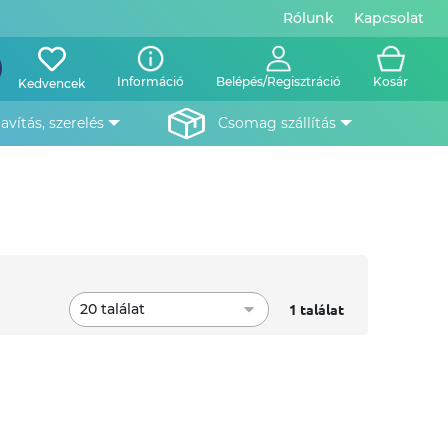
Rólunk
Kapcsolat
Információ
Belépés/Regisztráció
Kosár
Kedvencek
javítás, szerelés
csomag szállítás
20 találat
1 találat