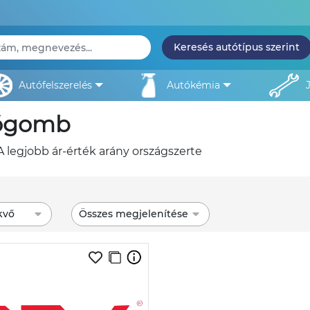
Keresés autótípus szerint
autófelszerelés
autókémia
ltógomb
 legjobb ár-érték arány országszerte
kvő
Összes megjelenítése