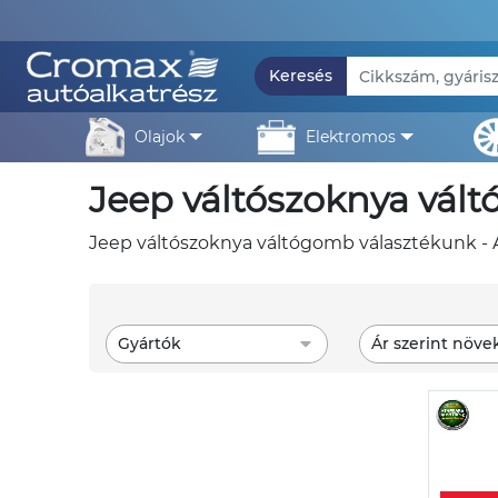
Keresés
olajok
elektromos
jeep váltószoknya vá
jeep váltószoknya váltógomb választékunk - A
Gyártók
Ár szerint növe