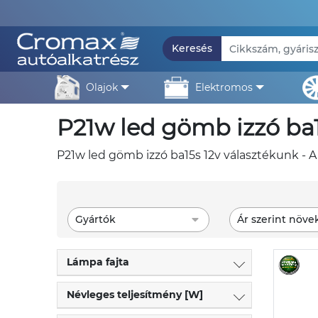
Keresés
olajok
elektromos
p21w led gömb izzó ba
p21w led gömb izzó ba15s 12v választékunk - A
Gyártók
Ár szerint növe
Lámpa fajta
Névleges teljesítmény [W]