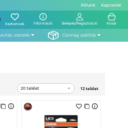
Rólunk
Kapcsolat
Információ
Belépés/Regisztráció
Kosár
Kedvencek
javítás, szerelés
csomag szállítás
20 találat
12 találat