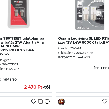
r 780171SET tolatólámpa
Osram Ledriving SL LED P2
1w ba15s 21W Abarth Alfa
izzó 12V 1,4W 6000K talp:BA
 Audi BMW
Gyártó: OSRAM
3097178 OE:6216A4
Cikkszám: 7458CW-02B
77322
Kártyaszám: 14415779
Maxgear
: 78-0171SET
Nem ren
ám: 13922782
i raktárról
2 470 Ft
-tól