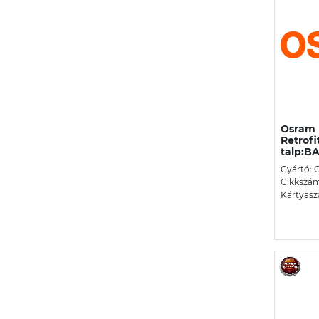
Osram 
Retrofi
talp:BA
Gyártó:
Cikkszá
Kártyasz