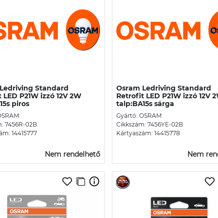
Ledriving Standard
Osram Ledriving Standard
t LED P21W izzó 12V 2W
Retrofit LED P21W izzó 12V 
15s piros
talp:BA15s sárga
 OSRAM
Gyártó: OSRAM
m: 7456R-02B
Cikkszám: 7456YE-02B
ám: 14415777
Kártyaszám: 14415778
Nem rendelhető
Nem ren