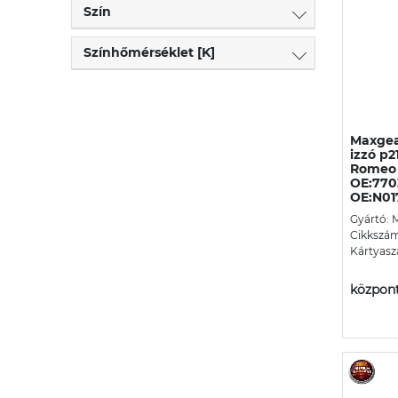
Szín
Színhőmérséklet [K]
Maxgea
izzó p2
Romeo
OE:770
OE:N01
Gyártó: 
Cikkszám
Kártyasz
központ