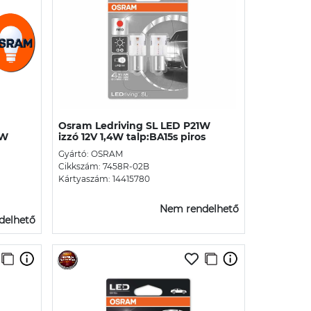
Osram Ledriving SL LED P21W
2W
izzó 12V 1,4W talp:BA15s piros
Gyártó: OSRAM
Cikkszám: 7458R-02B
Kártyaszám: 14415780
Nem rendelhető
delhető