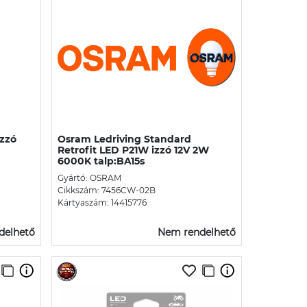
izzó
Osram Ledriving Standard
Retrofit LED P21W izzó 12V 2W
6000K talp:BA15s
Gyártó: OSRAM
Cikkszám: 7456CW-02B
Kártyaszám: 14415776
delhető
Nem rendelhető