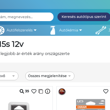
Keresés autótípus szerint
autófelszerelés
autókémia
15s 12v
 legjobb ár-érték arány országszerte
kvő
Összes megjelenítése
35