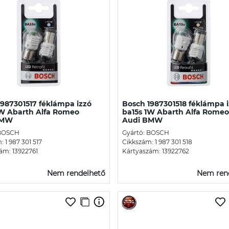
1987301517 féklámpa izzó
Bosch 1987301518 féklámpa 
1W Abarth Alfa Romeo
ba15s 1W Abarth Alfa Romeo
BMW
Audi BMW
 BOSCH
Gyártó: BOSCH
 1 987 301 517
Cikkszám: 1 987 301 518
ám: 13922761
Kártyaszám: 13922762
Nem rendelhető
Nem ren