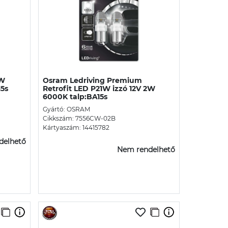
1W
Osram Ledriving Premium
15s
Retrofit LED P21W izzó 12V 2W
6000K talp:BA15s
Gyártó: OSRAM
Cikkszám: 7556CW-02B
Kártyaszám: 14415782
delhető
Nem rendelhető