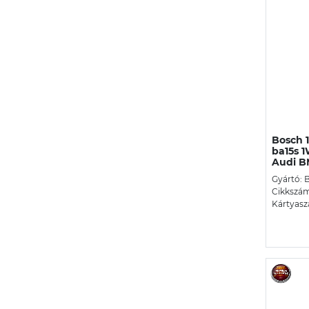
Bosch 
ba15s 
Audi 
Gyártó:
Cikkszám:
Kártyasz