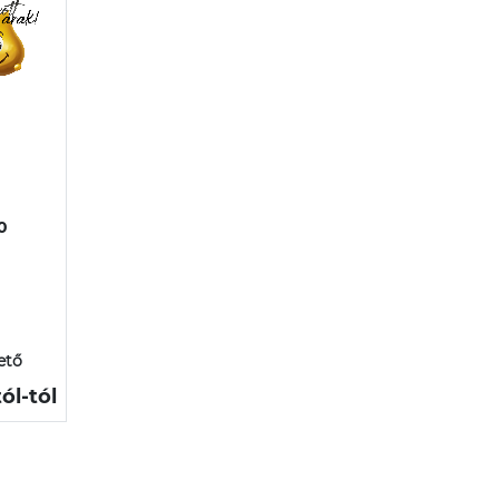
0
ető
tól
-tól