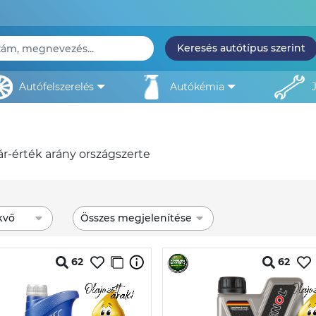
Keresés autótípus szerint
autófelszerelés
autókémia
ár-érték arány országszerte
kvő
Összes megjelenítése
62
62