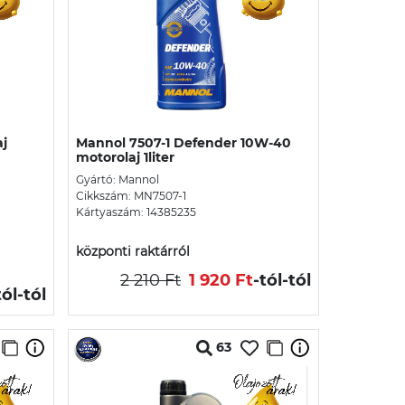
j
Mannol 7507-1 Defender 10W-40
motorolaj 1liter
Gyártó: Mannol
Cikkszám: MN7507-1
Kártyaszám: 14385235
központi raktárról
2 210 Ft
1 920 Ft
-tól
-tól
tól
-tól
63