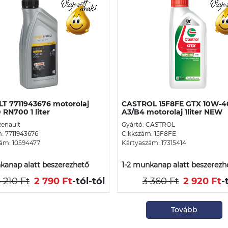
T 7711943676 motorolaj
CASTROL 15F8FE GTX 10W-4
RN700 1 liter
A3/B4 motorolaj 1liter NEW
Renault
Gyártó: CASTROL
: 7711943676
Cikkszám: 15F8FE
ám: 10594477
Kártyaszám: 17315414
kanap alatt beszerezhető
1-2 munkanap alatt beszerezh
 210 Ft
2 790 Ft
-tól
-tól
3 360 Ft
2 920 Ft
-
Tovább