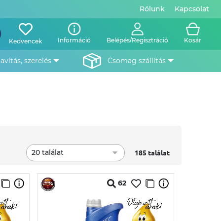
Rólunk
Kapcsolat
Információ
Belépés/Regisztráció
Kosár
Kedvencek
javítás, szerelés
csomag szállítás
20 találat
185 találat
62