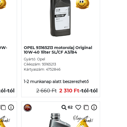
10W-
OPEL 93165213 motorolaj Original
10W-40 1liter SL/CF A3/B4
Gyártó: Opel
Cikkszám: 93165213
Kártyaszám: 4752846
1-2 munkanap alatt beszerezhető
tól
-tól
2 660 Ft
2 310 Ft
-tól
-tól
62