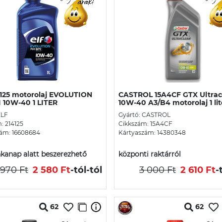
4125 motorolaj EVOLUTION
CASTROL 15A4CF GTX Ultrac
I 10W-40 1 LITER
10W-40 A3/B4 motorolaj 1 lit
ELF
Gyártó: CASTROL
: 214125
Cikkszám: 15A4CF
ám: 16608684
Kártyaszám: 14380348
kanap alatt beszerezhető
központi raktárról
 970 Ft
2 580 Ft
-tól
-tól
3 000 Ft
2 610 Ft
-
62
62