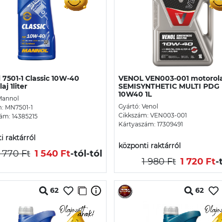
7501-1 Classic 10W-40
VENOL VEN003-001 motorola
aj 1liter
SEMISYNTHETIC MULTI PDG
10W40 1L
Mannol
Gyártó: Venol
: MN7501-1
Cikkszám: VEN003-001
ám: 14385215
Kártyaszám: 17309491
i raktárról
központi raktárról
1 770 Ft
1 540 Ft
-tól
-tól
1 980 Ft
1 720 Ft
-
62
62