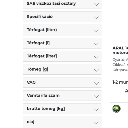
SAE viszkozitási osztály
Specifikáció
Térfogat (liter)
Térfogat [l]
ARAL 1
motorol
Térfogat [liter]
Gyártó: 
Cikkszám
Tömeg [g]
Kártyasz
VAG
1-2 mun
2
Vámtarifa szám
bruttó tömeg [kg]
olaj