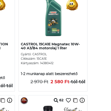
TION
CASTROL 15CA1E Magnatec 10W-
1
40 A3/B4 motorolaj 1 liter
Gyártó: CASTROL
Cikkszám: 15CA1E
Kártyaszám: 14380412
1-2 munkanap alatt beszerezhető
ető
2 970 Ft
2 580 Ft
-tól
-tól
tól
-tól
62