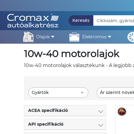
Keresés
olajok
elektromos
10w-40 motorolajok
10w-40 motorolajok választékunk - A legjobb 
Gyártók
Ár szerint növe
ACEA specifikáció
API specifikáció