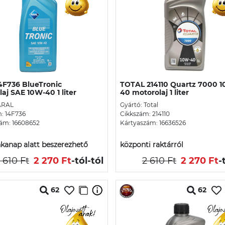
4F736 BlueTronic
TOTAL 214110 Quartz 7000 
aj SAE 10W-40 1 liter
40 motorolaj 1 liter
ARAL
Gyártó: Total
: 14F736
Cikkszám: 214110
ám: 16608652
Kártyaszám: 16636526
kanap alatt beszerezhető
központi raktárról
 610 Ft
2 270 Ft
-tól
-tól
2 610 Ft
2 270 Ft
-
62
62