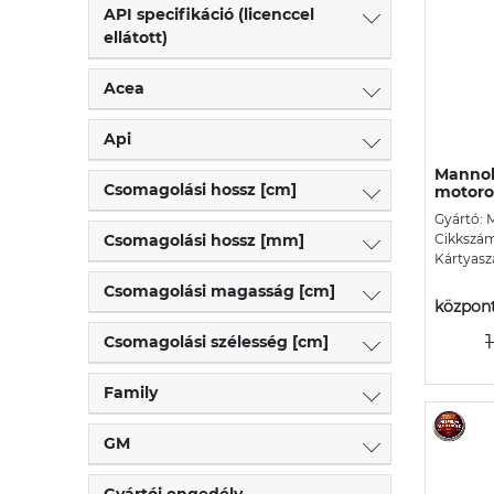
API specifikáció (licenccel
ellátott)
Acea
Api
Mannol 
Csomagolási hossz [cm]
motorol
Gyártó: 
Csomagolási hossz [mm]
Cikkszám
Kártyasz
Csomagolási magasság [cm]
központ
Csomagolási szélesség [cm]
Family
GM
Gyártói engedély