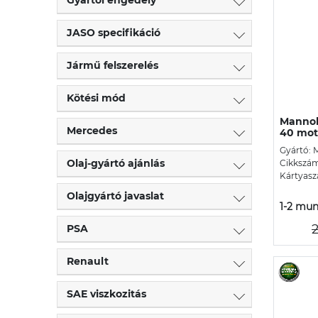
JASO specifikáció
Jármű felszerelés
Kötési mód
Mannol 
Mercedes
40 moto
Gyártó: 
Olaj-gyártó ajánlás
Cikkszá
Kártyasz
Olajgyártó javaslat
1-2 mun
2
PSA
Renault
SAE viszkozitás