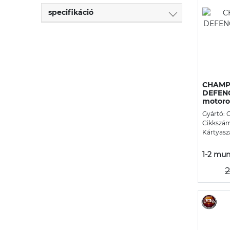
specifikáció
CHAMPI
DEFENC
motorola
Gyártó:
Cikkszám
Kártyasz
1-2 mun
2