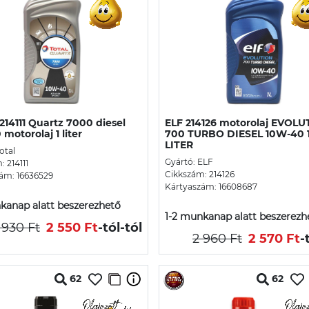
14111 Quartz 7000 diesel
ELF 214126 motorolaj EVOLU
motorolaj 1 liter
700 TURBO DIESEL 10W-40 
LITER
otal
Gyártó: ELF
 214111
Cikkszám: 214126
ám: 16636529
Kártyaszám: 16608687
kanap alatt beszerezhető
1-2 munkanap alatt beszerezh
 930 Ft
2 550 Ft
-tól
-tól
2 960 Ft
2 570 Ft
-
62
62