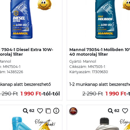
7504-1 Diesel Extra 10W-
Mannol 75054-1 Molibden 1
rolaj 1liter
40 motorolaj 1liter
Mannol
Gyártó: Mannol
m: MN7504-1
Cikkszám: MN7505-1
ám: 14385226
Kártyaszám: 17309630
kanap alatt beszerezhető
1-2 munkanap alatt beszerezh
 290 Ft
1 990 Ft
-tól
-tól
2 290 Ft
1 990 Ft
-
62
62