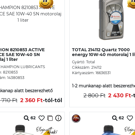
ON 8210853 ACTIVE
TOTAL 214112 Quartz 7000
E SAE 10W-40 SN
energy 10W-40 motorolaj 1 li
j 1 liter
Gyártó: Total
 CHAMPION LUBRICANTS
Cikkszám: 214112
: 8210853
Kártyaszám: 16636531
ám: 14380853
1-2 munkanap alatt beszerezh
kanap alatt beszerezhető
2 800 Ft
2 430 Ft
-
 710 Ft
2 360 Ft
-tól
-tól
62
62