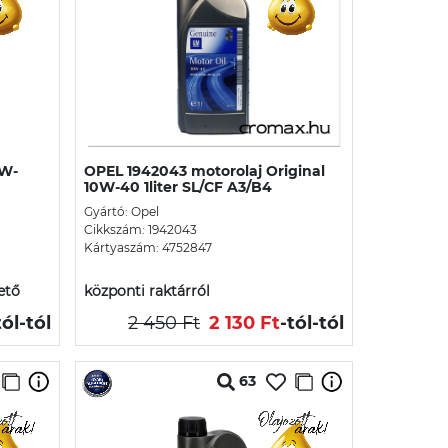
0W-
OPEL 1942043 motorolaj Original
10W-40 1liter SL/CF A3/B4
Gyártó: Opel
Cikkszám: 1942043
Kártyaszám: 4752847
ető
központi raktárról
tól
-tól
2 450 Ft
2 130 Ft
-tól
-tól
63