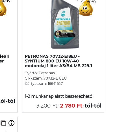
lean
PETRONAS 70732-E18EU -
er
SYNTIUM 800 EU 10W-40
motorolaj 1 liter A3/B4 MB 229.1
Gyártó: Petronas
Cikkszám: 70732-E18EU
Kártyaszám: 16641657
1-2 munkanap alatt beszerezhető
tól
-tól
3 200 Ft
2 780 Ft
-tól
-tól