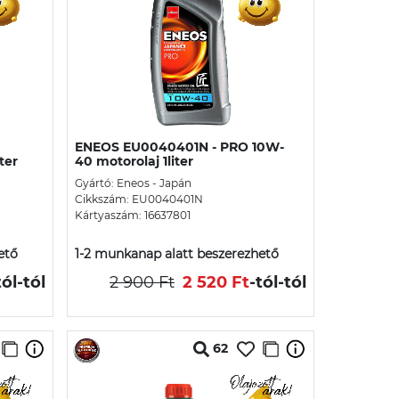
ENEOS EU0040401N - PRO 10W-
ter
40 motorolaj 1liter
Gyártó: Eneos - Japán
Cikkszám: EU0040401N
Kártyaszám: 16637801
ető
1-2 munkanap alatt beszerezhető
tól
-tól
2 900 Ft
2 520 Ft
-tól
-tól
62