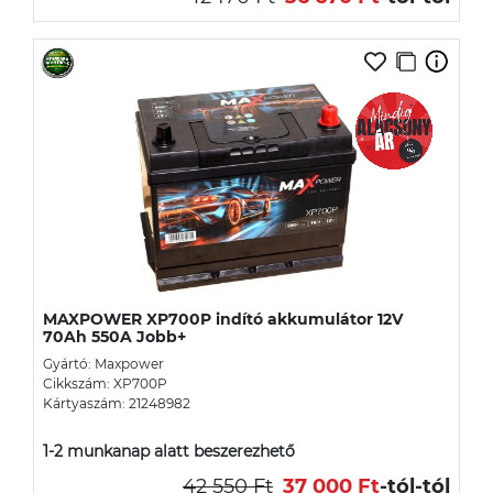
MAXPOWER XP700P indító akkumulátor 12V
70Ah 550A Jobb+
Gyártó: Maxpower
Cikkszám: XP700P
Kártyaszám: 21248982
1-2 munkanap alatt beszerezhető
42 550 Ft
37 000 Ft
-tól
-tól