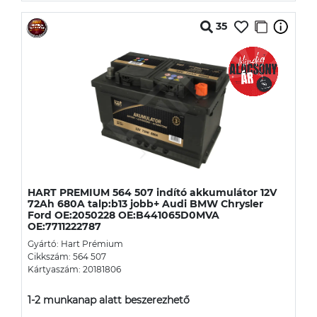
35
HART PREMIUM 564 507 indító akkumulátor 12V
72Ah 680A talp:b13 jobb+ Audi BMW Chrysler
Ford OE:2050228 OE:B441065D0MVA
OE:7711222787
Gyártó: Hart Prémium
Cikkszám: 564 507
Kártyaszám: 20181806
1-2 munkanap alatt beszerezhető