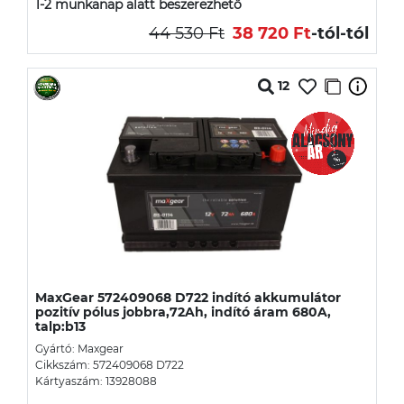
1-2 munkanap alatt beszerezhető
44 530 Ft
38 720 Ft
-tól
-tól
12
MaxGear 572409068 D722 indító akkumulátor
pozitív pólus jobbra,72Ah, indító áram 680A,
talp:b13
Gyártó: Maxgear
Cikkszám: 572409068 D722
Kártyaszám: 13928088