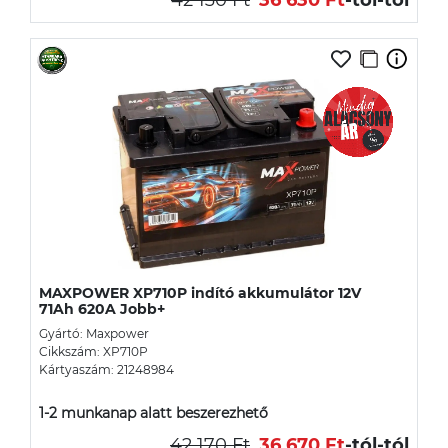
MAXPOWER XP710P indító akkumulátor 12V
71Ah 620A Jobb+
Gyártó: Maxpower
Cikkszám: XP710P
Kártyaszám: 21248984
1-2 munkanap alatt beszerezhető
42 170 Ft
36 670 Ft
-tól
-tól