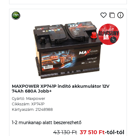
MAXPOWER XP741P indító akkumulátor 12V
74Ah 680A Jobb+
Gyártó: Maxpower
Cikkszám: XP741P
Kártyaszám: 21248988
1-2 munkanap alatt beszerezhető
43 130 Ft
37 510 Ft
-tól
-tól