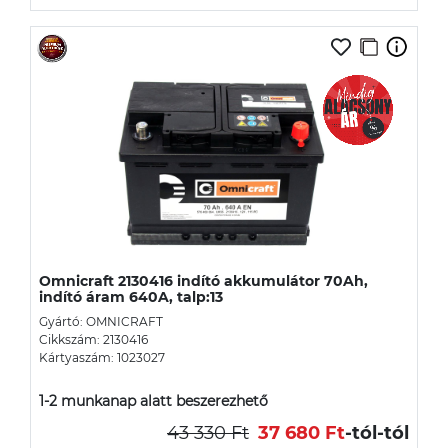
Omnicraft 2130416 indító akkumulátor 70Ah,
indító áram 640A, talp:13
Gyártó: OMNICRAFT
Cikkszám: 2130416
Kártyaszám: 1023027
1-2 munkanap alatt beszerezhető
43 330 Ft
37 680 Ft
-tól
-tól