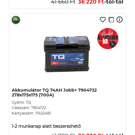
41 660 Ft
36 220 Ft
-tól
-tól
Akkumulátor TQ 74AH Jobb+ 7904722
278x175x175 (700A)
Gyártó: TQ
Cikkszám: 7904722
Kártyaszám: 17432481
1-2 munkanap alatt beszerezhető