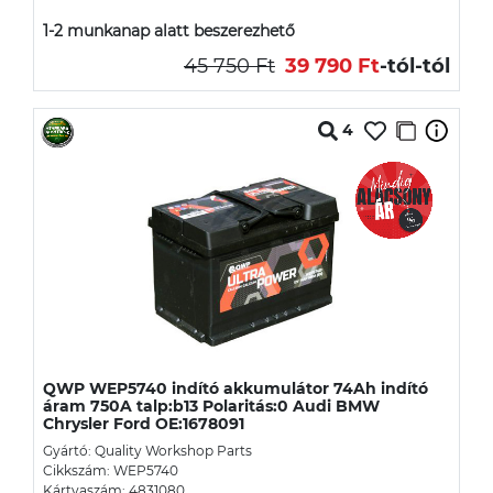
1-2 munkanap alatt beszerezhető
45 750 Ft
39 790 Ft
-tól
-tól
4
QWP WEP5740 indító akkumulátor 74Ah indító
áram 750A talp:b13 Polaritás:0 Audi BMW
Chrysler Ford OE:1678091
Gyártó: Quality Workshop Parts
Cikkszám: WEP5740
Kártyaszám: 4831080