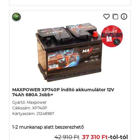
MAXPOWER XP740P indító akkumulátor 12V
74Ah 680A Jobb+
Gyártó: Maxpower
Cikkszám: XP740P
Kártyaszám: 21248987
1-2 munkanap alatt beszerezhető
42 910 Ft
37 310 Ft
-tól
-tól