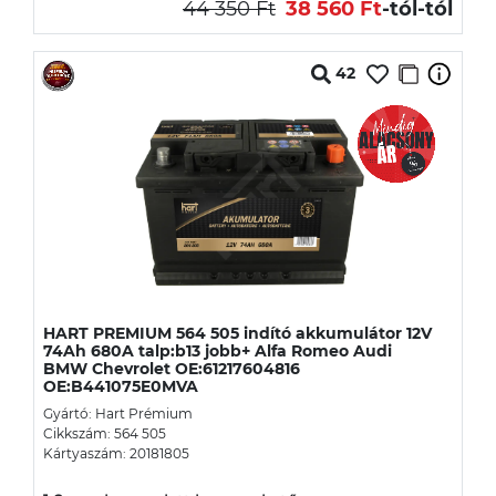
44 350 Ft
38 560 Ft
-tól
-tól
42
HART PREMIUM 564 505 indító akkumulátor 12V
74Ah 680A talp:b13 jobb+ Alfa Romeo Audi
BMW Chevrolet OE:61217604816
OE:B441075E0MVA
Gyártó: Hart Prémium
Cikkszám: 564 505
Kártyaszám: 20181805