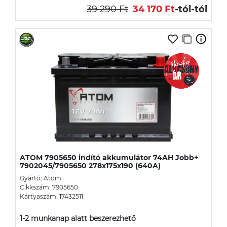
39 290 Ft
34 170 Ft
-tól
-tól
ATOM 7905650 indító akkumulátor 74AH Jobb+
7902045/7905650 278x175x190 (640A)
Gyártó: Atom
Cikkszám: 7905650
Kártyaszám: 17432511
1-2 munkanap alatt beszerezhető