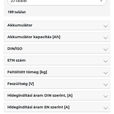
20 találat
189 találat
Akkumulátor
Akkumulátor kapacitás [Ah]
DIN/ISO
ETN szám
Feltöltött tömeg [kg]
Feszültség [V]
Hidegindítási áram DIN szerint, [A]
Hidegindítási áram EN szerint [A]