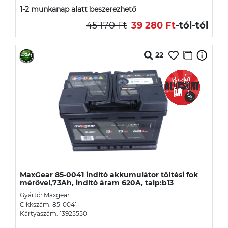
1-2 munkanap alatt beszerezhető
45 170 Ft
39 280 Ft
-tól
-tól
22
MaxGear 85-0041 indító akkumulátor töltési fok
mérővel,73Ah, indító áram 620A, talp:b13
Gyártó: Maxgear
Cikkszám: 85-0041
Kártyaszám: 13925550