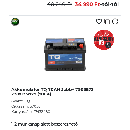
40 240 Ft
34 990 Ft
-tól
-tól
Akkumulátor TQ 70AH Jobb+ 7903872
278x175x175 (580A)
Gyártó: TQ
Cikkszám: 57058
Kártyaszám: 17432480
1-2 munkanap alatt beszerezhető