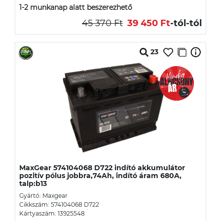
1-2 munkanap alatt beszerezhető
45 370 Ft
39 450 Ft
-tól
-tól
23
MaxGear 574104068 D722 indító akkumulátor
pozitív pólus jobbra,74Ah, indító áram 680A,
talp:b13
Gyártó: Maxgear
Cikkszám: 574104068 D722
Kártyaszám: 13925548