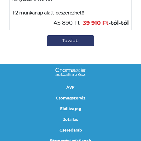
1-2 munkanap alatt beszerezhető
45 890 Ft
39 910 Ft
-tól
-tól
Tovább
ÁVF
Csomagszerviz
Elállási jog
Jótállás
Cseredarab
Biztonsági adatlapok