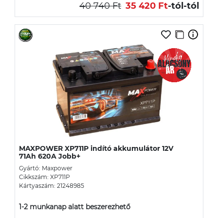
40 740 Ft
35 420 Ft
-tól
-tól
MAXPOWER XP711P indító akkumulátor 12V
71Ah 620A Jobb+
Gyártó: Maxpower
Cikkszám: XP711P
Kártyaszám: 21248985
1-2 munkanap alatt beszerezhető