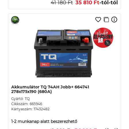
41 180 Ft
35 810 Ft
-tól
-tól
Akkumulátor TQ 74AH Jobb+ 664741
278x175x190 (680A)
Gyártó: TQ
Cikkszám: 665946
Kártyaszám: 17432482
1-2 munkanap alatt beszerezhető