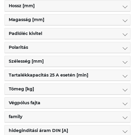
Hossz [mm]
Magasság [mm]
Padlóléc kivitel
Polaritás
Szélesség [mm]
Tartalékkapacitás 25 A esetén [min]
Tömeg [kg]
Végpólus fajta
family
hidegindítási áram DIN [A]