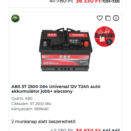
41 780 Ft
36 330 Ft
-tól
-tól
ABS 57 2500 064 Universal 12V 72Ah autó
akkumulátor jobb+ alacsony
Gyártó: ABS
Cikkszám: 57 2500 064
Kártyaszám: 16916481
2 munkanap alatt beszerezhető
42 130 Ft
36 630 Ft
-tól
-tól