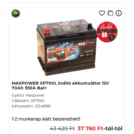
MAXPOWER XP700L indító akkumulátor 12V
70Ah 550A Bal+
Gyártó: Maxpower
Cikkszám: XP700L
Kártyaszám: 21248981
1-2 munkanap alatt beszerezhető
43 420 Ft
37 760 Ft
-tól
-tól