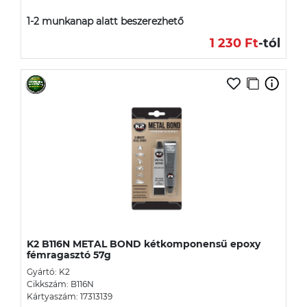
1-2 munkanap alatt beszerezhető
1 230 Ft
-tól
K2 B116N METAL BOND kétkomponensű epoxy
fémragasztó 57g
Gyártó: K2
Cikkszám: B116N
Kártyaszám: 17313139