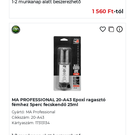
1-2 munkanap alatt beszerezhető
1 560 Ft
-tól
MA PROFESSIONAL 20-A43 Epoxi ragasztó
fémhez 5perc fecskendő 25ml
Gyártó: MA Professional
Cikkszám: 20-A43
Kártyaszám: 17313134