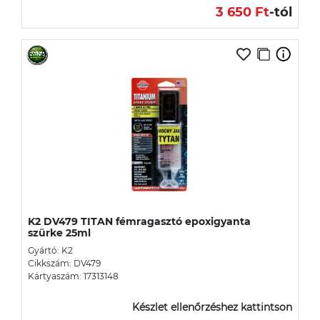
3 650 Ft
-tól
K2 DV479 TITAN fémragasztó epoxigyanta
szürke 25ml
Gyártó: K2
Cikkszám: DV479
Kártyaszám: 17313148
Készlet ellenőrzéshez kattintson