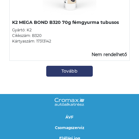
K2 MEGA BOND B320 70g fémgyurma tubusos
Gyártó: K2
Cikkszám: B320
Kártyaszám: 17313142
Nem rendelhető
Tovább
ÁVF
Csomagszerviz
Elállási jog