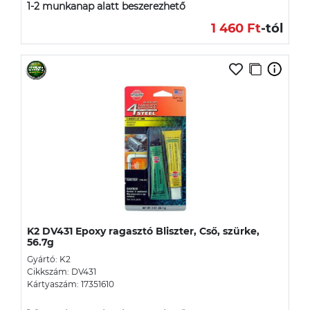
1-2 munkanap alatt beszerezhető
1 460 Ft
-tól
K2 DV431 Epoxy ragasztó Bliszter, Cső, szürke,
56.7g
Gyártó: K2
Cikkszám: DV431
Kártyaszám: 17351610