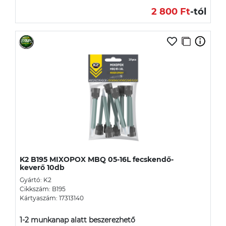
2 800 Ft
-tól
K2 B195 MIXOPOX MBQ 05-16L fecskendő-
keverő 10db
Gyártó: K2
Cikkszám: B195
Kártyaszám: 17313140
1-2 munkanap alatt beszerezhető