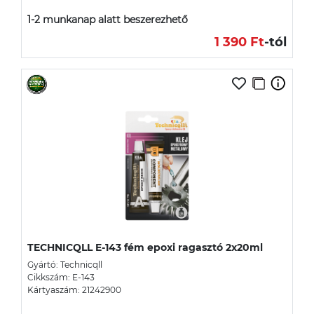
1-2 munkanap alatt beszerezhető
1 390 Ft
-tól
TECHNICQLL E-143 fém epoxi ragasztó 2x20ml
Gyártó: Technicqll
Cikkszám: E-143
Kártyaszám: 21242900