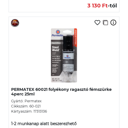
3 130 Ft
-tól
PERMATEX 60021 folyékony ragasztó fémszürke
4perc 25ml
Gyártó: Permatex
Cikkszám: 60-021
Kártyaszám: 17313136
1-2 munkanap alatt beszerezhető