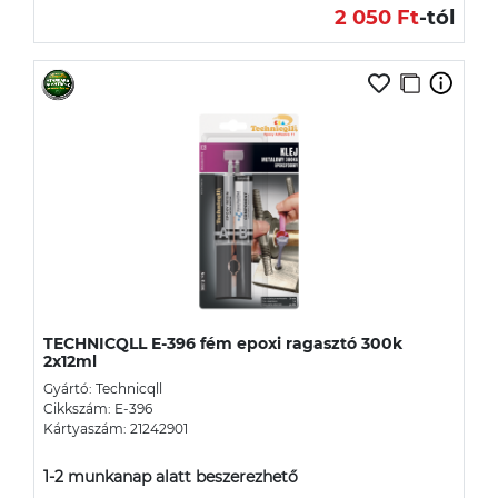
2 050 Ft
-tól
TECHNICQLL E-396 fém epoxi ragasztó 300k
2x12ml
Gyártó: Technicqll
Cikkszám: E-396
Kártyaszám: 21242901
1-2 munkanap alatt beszerezhető