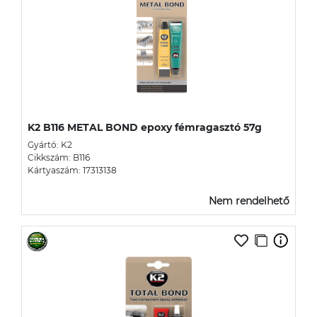
K2 B116 METAL BOND epoxy fémragasztó 57g
Gyártó: K2
Cikkszám: B116
Kártyaszám: 17313138
Nem rendelhető