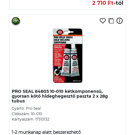
2 710 Ft
-tól
PRO SEAL 64605 10-010 kétkomponensű,
gyorsan kötő hideghegesztő paszta 2 x 28g
tubus
Gyártó: Pro Seal
Cikkszám: 10-010
Kártyaszám: 17313132
1-2 munkanap alatt beszerezhető