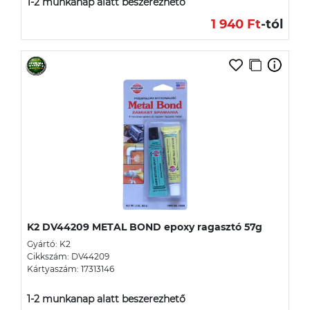
1-2 munkanap alatt beszerezhető
1 940 Ft
-tól
K2 DV44209 METAL BOND epoxy ragasztó 57g
Gyártó: K2
Cikkszám: DV44209
Kártyaszám: 17313146
1-2 munkanap alatt beszerezhető