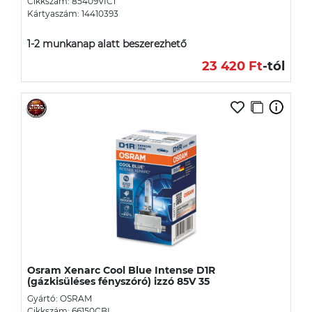
Cikkszám: 85409VIC1
Kártyaszám: 14410393
1-2 munkanap alatt beszerezhető
23 420 Ft
-tól
Osram Xenarc Cool Blue Intense D1R
(gázkisüléses fényszóró) izzó 85V 35
Gyártó: OSRAM
Cikkszám: 66150CBI