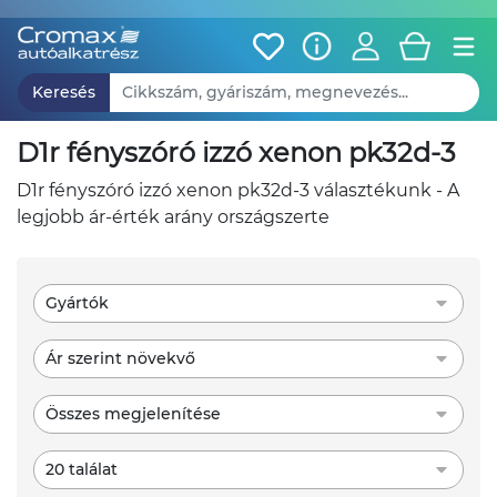
Keresés
d1r fényszóró izzó xenon pk32d-3
d1r fényszóró izzó xenon pk32d-3 választékunk - A
legjobb ár-érték arány országszerte
Gyártók
Ár szerint növekvő
Összes megjelenítése
20 találat