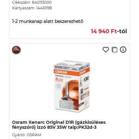
Cikkszám: 840113000
Kártyaszám: 14410198
1-2 munkanap alatt beszerezhető
14 940 Ft
-tól
Osram Xenarc Original D1R (gázkisüléses
fényszóró) izzó 85V 35W talp:PK32d-3
Gyártó: OSRAM