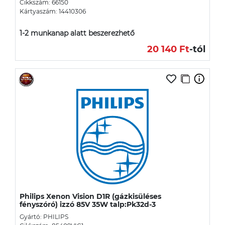
Cikkszám: 66150
Kártyaszám: 14410306
1-2 munkanap alatt beszerezhető
20 140 Ft
-tól
Philips Xenon Vision D1R (gázkisüléses
fényszóró) izzó 85V 35W talp:Pk32d-3
Gyártó: PHILIPS