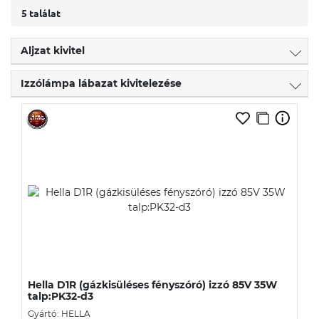
5 találat
Aljzat kivitel
Izzólámpa lábazat kivitelezése
Hella D1R (gázkisüléses fényszóró) izzó 85V 35W
talp:PK32-d3
Gyártó: HELLA