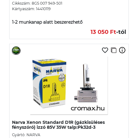
Cikkszám: 8GS 007 949-501
Kártyaszám: 14410119
1-2 munkanap alatt beszerezhető
13 050 Ft
-tól
Narva Xenon Standard D1R (gázkisüléses
fényszóró) izzó 85V 35W talp:Pk32d-3
Gyártó: NARVA