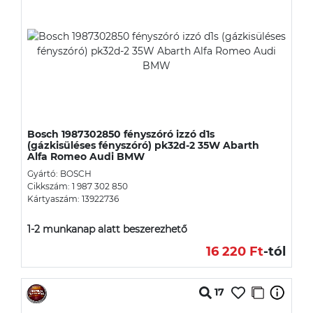
Bosch 1987302850 fényszóró izzó d1s
(gázkisüléses fényszóró) pk32d-2 35W Abarth
Alfa Romeo Audi BMW
Gyártó: BOSCH
Cikkszám: 1 987 302 850
Kártyaszám: 13922736
1-2 munkanap alatt beszerezhető
16 220 Ft
-tól
17