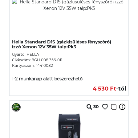
Hella Standard D1S (gázkisüléses fényszóró)
izzó Xenon 12V 35W talp:Pk3
Gyártó: HELLA
Cikkszám: 8GH 008 356-011
Kártyaszám: 14410082
1-2 munkanap alatt beszerezhető
4 530 Ft
-tól
30