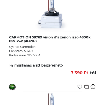
CARMOTION 58769 vision d1s xenon izzó 4300k
85v 35w pk32d-2
Gyártó: Carmotion
Cikkszám: 58769
Kártyaszám: 21565984
1-2 munkanap alatt beszerezhető
7 390 Ft
-tól