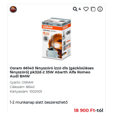
4
Osram 66140 fényszóró izzó d1s (gázkisüléses
fényszóró) pk32d-2 35W Abarth Alfa Romeo
Audi BMW
Gyártó: OSRAM
Cikkszám: 66140
Kártyaszám: 1002005
1-2 munkanap alatt beszerezhető
18 900 Ft
-tól