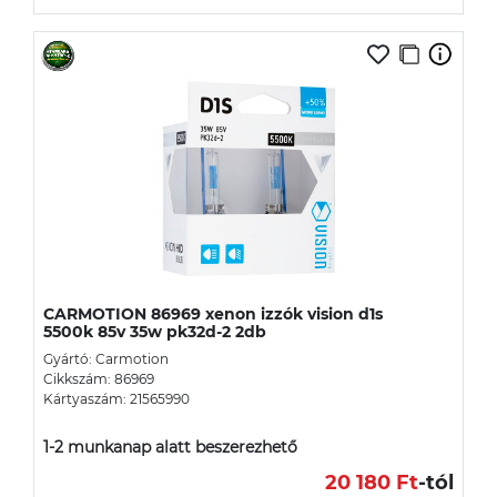
CARMOTION 86969 xenon izzók vision d1s
5500k 85v 35w pk32d-2 2db
Gyártó: Carmotion
Cikkszám: 86969
Kártyaszám: 21565990
1-2 munkanap alatt beszerezhető
20 180 Ft
-tól