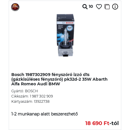
10
Bosch 1987302909 fényszóró izzó d1s
(gázkisüléses fényszóró) pk32d-2 35W Abarth
Alfa Romeo Audi BMW
Gyártó: BOSCH
Cikkszám: 1 987 302 909
Kártyaszám: 13922738
1-2 munkanap alatt beszerezhető
18 690 Ft
-tól