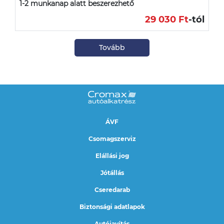
1-2 munkanap alatt beszerezhető
29 030 Ft
-tól
Tovább
ÁVF
Csomagszerviz
Elállási jog
Jótállás
Cseredarab
Biztonsági adatlapok
Autójavítás