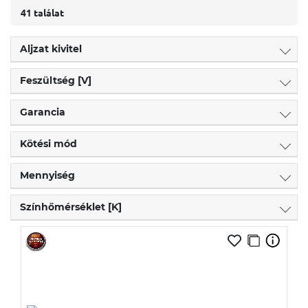
41 találat
Aljzat kivitel
Feszültség [V]
Garancia
Kötési mód
Mennyiség
Színhőmérséklet [K]