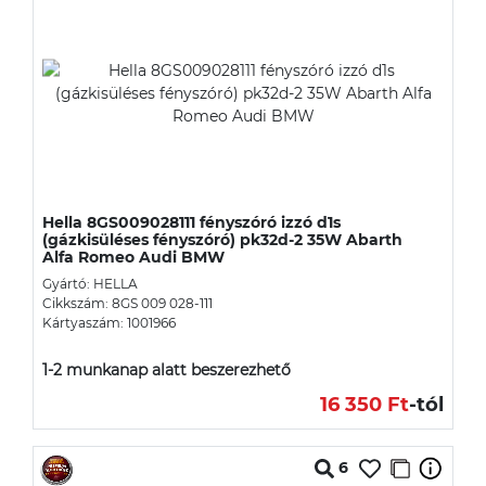
Hella 8GS009028111 fényszóró izzó d1s
(gázkisüléses fényszóró) pk32d-2 35W Abarth
Alfa Romeo Audi BMW
Gyártó: HELLA
Cikkszám: 8GS 009 028-111
Kártyaszám: 1001966
1-2 munkanap alatt beszerezhető
16 350 Ft
-tól
6