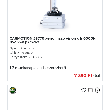
CARMOTION 58770 xenon izzó vision d1s 6000k
85v 35w pk32d-2
Gyártó: Carmotion
Cikkszám: 58770
Kártyaszám: 21565985
1-2 munkanap alatt beszerezhető
7 390 Ft
-tól