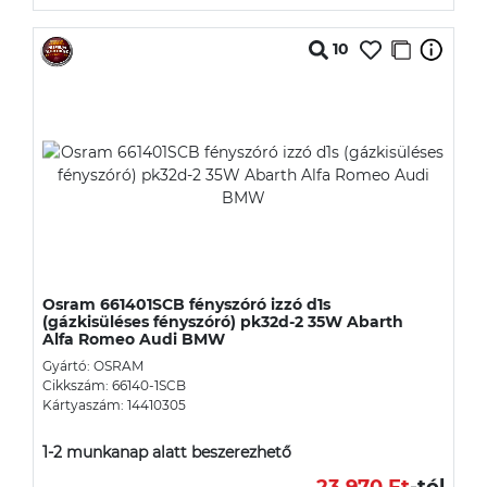
10
Osram 661401SCB fényszóró izzó d1s
(gázkisüléses fényszóró) pk32d-2 35W Abarth
Alfa Romeo Audi BMW
Gyártó: OSRAM
Cikkszám: 66140-1SCB
Kártyaszám: 14410305
1-2 munkanap alatt beszerezhető
23 970 Ft
-tól