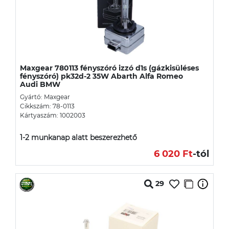
Maxgear 780113 fényszóró izzó d1s (gázkisüléses
fényszóró) pk32d-2 35W Abarth Alfa Romeo
Audi BMW
Gyártó: Maxgear
Cikkszám: 78-0113
Kártyaszám: 1002003
1-2 munkanap alatt beszerezhető
6 020 Ft
-tól
29