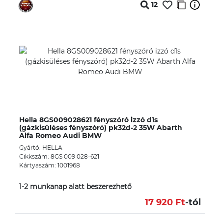
12
Hella 8GS009028621 fényszóró izzó d1s
(gázkisüléses fényszóró) pk32d-2 35W Abarth
Alfa Romeo Audi BMW
Gyártó: HELLA
Cikkszám: 8GS 009 028-621
Kártyaszám: 1001968
1-2 munkanap alatt beszerezhető
17 920 Ft
-tól