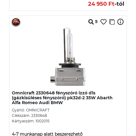
24 950 Ft
-tól
5
Omnicraft 2330648 fényszóró izzó d1s
(gázkisüléses fényszóró) pk32d-2 35W Abarth
Alfa Romeo Audi BMW
Gyártó: OMNICRAFT
Cikkszám: 2330648
Kártyaszám: 1002015
4-7 munkanap alatt beszerezhető