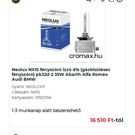
Neolux NX1S fényszóró izzó d1s (gázkisüléses
fényszóró) pk32d-2 35W Abarth Alfa Romeo
Audi BMW
Gyártó: NEOLUX®
Cikkszám: NX1S
Kártyaszám: 13922746
1-3 munkanap alatt beszerezhető
16 510 Ft
-tól