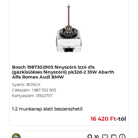
Bosch 1987302905 fényszóró izzó d1s
(gázkisüléses fényszóró) pk32d-2 35W Abarth
Alfa Romeo Audi BMW
Gyártó: BOSCH
Cikkszám: 1 987 302 905
Kártyaszám: 13922737
1-2 munkanap alatt beszerezhető
16 420 Ft
-tól
10