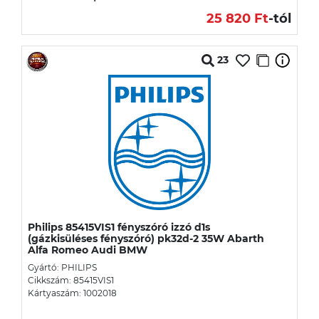
25 820 Ft
-tól
23
Philips 85415VIS1 fényszóró izzó d1s
(gázkisüléses fényszóró) pk32d-2 35W Abarth
Alfa Romeo Audi BMW
Gyártó: PHILIPS
Cikkszám: 85415VIS1
Kártyaszám: 1002018