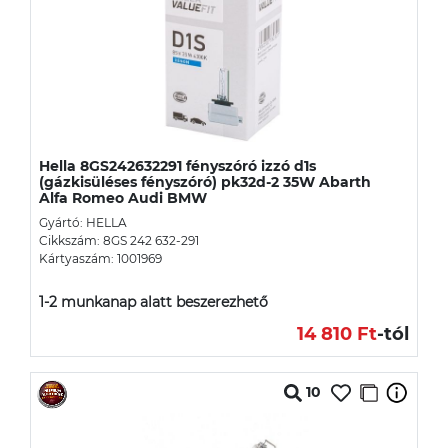
Hella 8GS242632291 fényszóró izzó d1s
(gázkisüléses fényszóró) pk32d-2 35W Abarth
Alfa Romeo Audi BMW
Gyártó: HELLA
Cikkszám: 8GS 242 632-291
Kártyaszám: 1001969
1-2 munkanap alatt beszerezhető
14 810 Ft
-tól
10