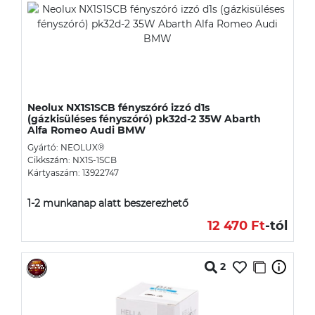
Neolux NX1S1SCB fényszóró izzó d1s
(gázkisüléses fényszóró) pk32d-2 35W Abarth
Alfa Romeo Audi BMW
Gyártó: NEOLUX®
Cikkszám: NX1S-1SCB
Kártyaszám: 13922747
1-2 munkanap alatt beszerezhető
12 470 Ft
-tól
2