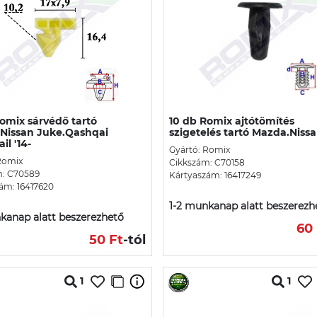
omix sárvédő tartó
10 db Romix ajtótömítés
 Nissan Juke.Qashqai
szigetelés tartó Mazda.Niss
ail '14-
Gyártó: Romix
Romix
Cikkszám: C70158
m: C70589
Kártyaszám: 16417249
ám: 16417620
1-2 munkanap alatt beszerezh
kanap alatt beszerezhető
60 
50 Ft
-tól
1
1