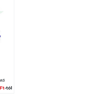
ető
 Ft
-tól