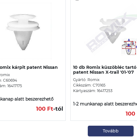
omix kárpit patent Nissan
10 db Romix küszöbléc tartó
patent Nissan X-trail '01-'07
Romix
Gyártó: Romix
m: C60694
Cikkszám: C70165
ám: 16417175
Kártyaszám: 16417253
kanap alatt beszerezhető
1-2 munkanap alatt beszerezh
100 Ft
-tól
100
Tovább