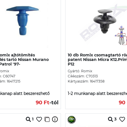
omix ajtótömítés
10 db Romix csomagtartó rö
lés tartó Nissan Murano
patent Nissan Micra K12.Pri
Patrol '97-
P12
Romix
Gyártó: Romix
: C60747
Cikkszám: C70313
ám: 16417215
Kártyaszám: 16417358
kanap alatt beszerezhető
1-2 munkanap alatt beszerezh
90 Ft
-tól
90 
1
3