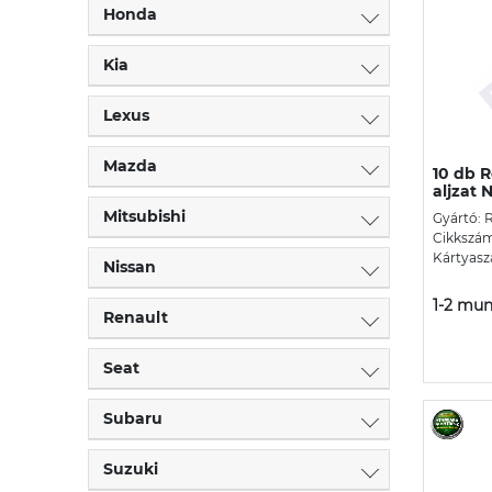
Honda
Kia
Lexus
Mazda
10 db 
aljzat N
Mitsubishi
Gyártó: 
Cikkszá
Kártyasz
Nissan
1-2 mun
Renault
Seat
Subaru
Suzuki