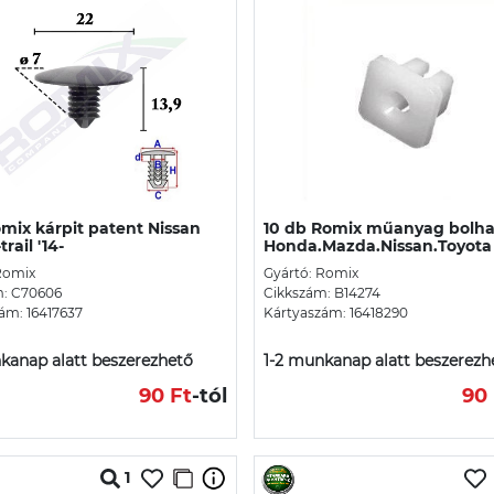
mix kárpit patent Nissan
10 db Romix műanyag bolh
rail '14-
Honda.Mazda.Nissan.Toyota
Romix
Gyártó: Romix
m: C70606
Cikkszám: B14274
ám: 16417637
Kártyaszám: 16418290
kanap alatt beszerezhető
1-2 munkanap alatt beszerezh
90 Ft
-tól
90 
1