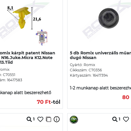
omix kárpit patent Nissan
5 db Romix univerzális műa
 N16.Juke.Micra K12.Note
dugó Nissan
'13.Tiid
Gyártó: Romix
Romix
Cikkszám: C70356
: C70551
Kártyaszám: 16417394
ám: 16417583
1-2 munkanap alatt beszerezh
kanap alatt beszerezhető
80 
70 Ft
-tól
1
1