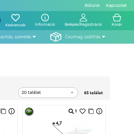
Rólunk
Kapcsolat
Információ
Belépés/Regisztráció
Kosár
Kedvencek
javítás, szerelés
csomag szállítás
20 találat
65 találat
1