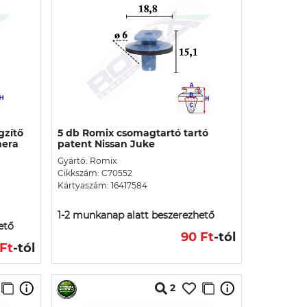
gzítő
5 db Romix csomagtartó tartó
mera
patent Nissan Juke
Gyártó: Romix
Cikkszám: C70552
Kártyaszám: 16417584
1-2 munkanap alatt beszerezhető
ető
90 Ft
-tól
Ft
-tól
2