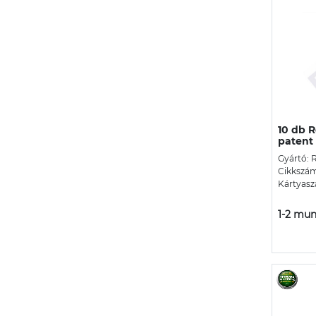
10 db R
patent
Gyártó: 
Cikkszám
Kártyasz
1-2 mun