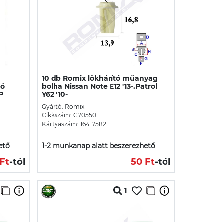
10 db Romix lökhárító műanyag
tó
bolha Nissan Note E12 '13-.Patrol
P
Y62 '10-
Gyártó: Romix
Cikkszám: C70550
Kártyaszám: 16417582
ető
1-2 munkanap alatt beszerezhető
Ft
-tól
50 Ft
-tól
1