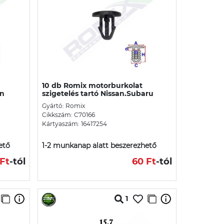
10 db Romix motorburkolat
an
szigetelés tartó Nissan.Subaru
Gyártó: Romix
Cikkszám: C70166
Kártyaszám: 16417254
ető
1-2 munkanap alatt beszerezhető
Ft
-tól
60 Ft
-tól
1