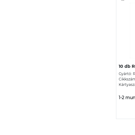
10 db R
Gyártó: 
Cikkszá
Kártyasz
1-2 mun