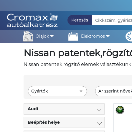
Keresés
olajok
elektromos
nissan patentek,rögzí
nissan patentek,rögzítő elemek választékunk 
Gyártók
Ár szerint növe
Audi
Beépítés helye