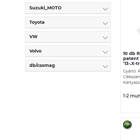
Suzuki_MOTO
Toyota
VW
Volvo
10 db R
patent
'13-.X-tr
db/csomag
Gyártó: 
Cikkszá
Kártyasz
1-2 mun