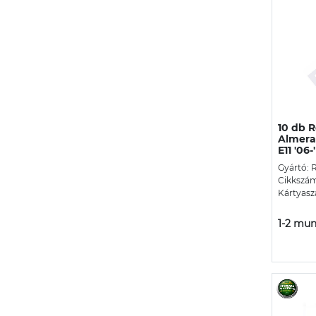
10 db R
Almera
E11 '06-
Gyártó: 
Cikkszám
Kártyasz
1-2 mun