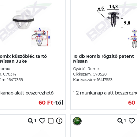
omix küszöbléc tartó
10 db Romix rögzítő patent
 Nissan Juke
Nissan
Romix
Gyártó: Romix
: C70314
Cikkszám: C70520
ám: 16417359
Kártyaszám: 16417553
kanap alatt beszerezhető
1-2 munkanap alatt beszerezh
60 Ft
-tól
60 
1
1