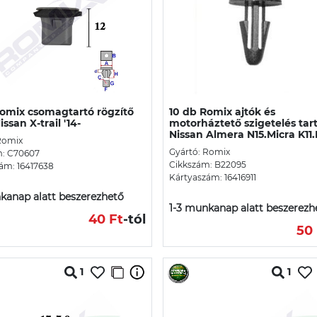
Romix csomagtartó rögzítő
10 db Romix ajtók és
issan X-trail '14-
motorháztető szigetelés tar
Nissan Almera N15.Micra K11.
Romix
Gyártó: Romix
m: C70607
Cikkszám: B22095
ám: 16417638
Kártyaszám: 16416911
kanap alatt beszerezhető
1-3 munkanap alatt beszerezh
40 Ft
-tól
50 
1
1