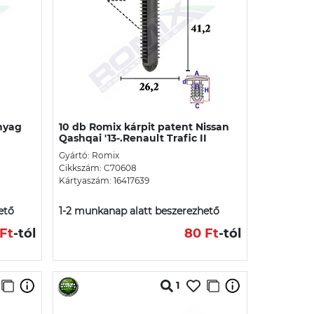
nyag
10 db Romix kárpit patent Nissan
Qashqai '13-.Renault Trafic II
Gyártó: Romix
Cikkszám: C70608
Kártyaszám: 16417639
ető
1-2 munkanap alatt beszerezhető
Ft
-tól
80 Ft
-tól
1