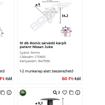
10 db Romix sárvédő kárpit
patent Nissan Juke
Gyártó: Romix
Cikkszám: C70605
Kártyaszám: 16417636
ető
1-2 munkanap alatt beszerezhető
Ft
-tól
60 Ft
-tól
2