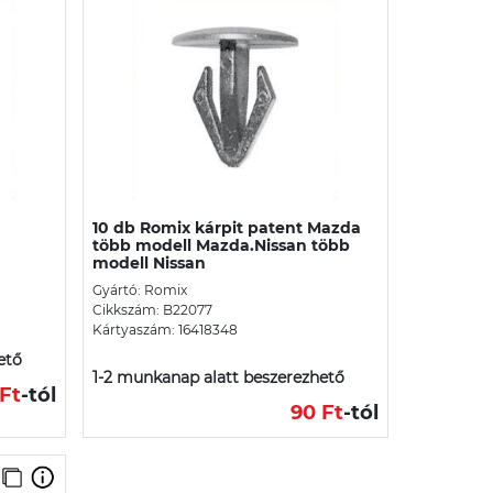
a
10 db Romix kárpit patent Mazda
több modell Mazda.Nissan több
modell Nissan
Gyártó: Romix
Cikkszám: B22077
Kártyaszám: 16418348
ető
1-2 munkanap alatt beszerezhető
Ft
-tól
90 Ft
-tól