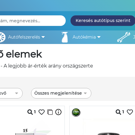
Keresés autótípus szerint
autófelszerelés
autókémia
tő elemek
- A legjobb ár-érték arány országszerte
kvő
Összes megjelenítése
1
1