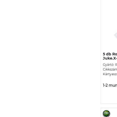
5 db Ro
Juke.X-t
Gyártó: 
Cikkszá
Kártyasz
1-2 mun