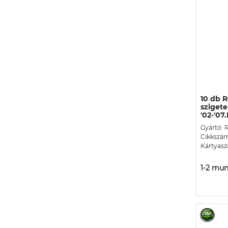
10 db R
szigete
'02-'07.
Gyártó: 
Cikkszám
Kártyasz
1-2 mun