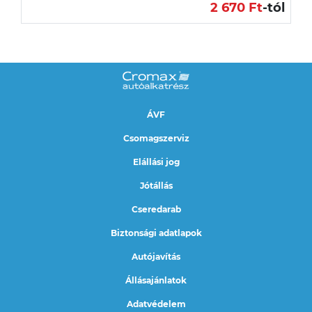
2 670 Ft
-tól
ÁVF
Csomagszerviz
Elállási jog
Jótállás
Cseredarab
Biztonsági adatlapok
Autójavítás
Állásajánlatok
Adatvédelem