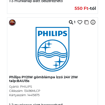
1-3 munkanap alatt beszerezhető
550 Ft
-tól
1
Philips PY21W gömblámpa izzó 24V 21W
talp:BAU15s
Gyártó: PHILIPS
Cikkszám: 13496MLCP
Kártyaszám: 14415675