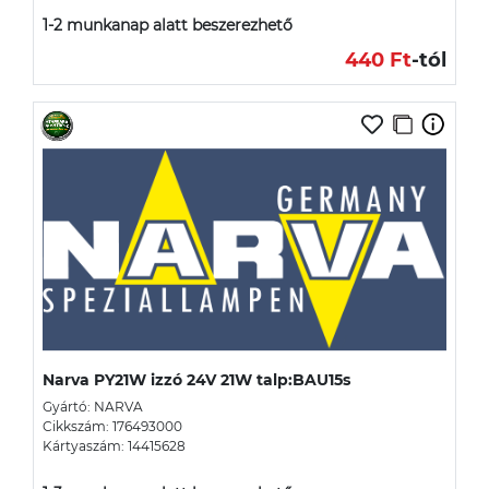
1-2 munkanap alatt beszerezhető
440 Ft
-tól
Narva PY21W izzó 24V 21W talp:BAU15s
Gyártó: NARVA
Cikkszám: 176493000
Kártyaszám: 14415628