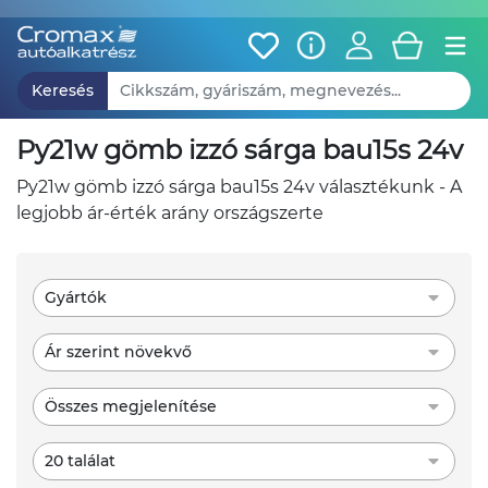
Keresés
py21w gömb izzó sárga bau15s 24v
py21w gömb izzó sárga bau15s 24v választékunk - A
legjobb ár-érték arány országszerte
Gyártók
Ár szerint növekvő
Összes megjelenítése
20 találat