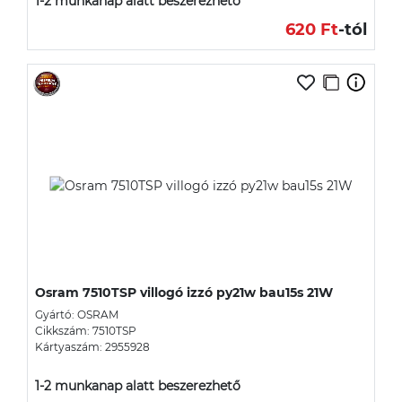
1-2 munkanap alatt beszerezhető
620 Ft
-tól
Osram 7510TSP villogó izzó py21w bau15s 21W
Gyártó: OSRAM
Cikkszám: 7510TSP
Kártyaszám: 2955928
1-2 munkanap alatt beszerezhető