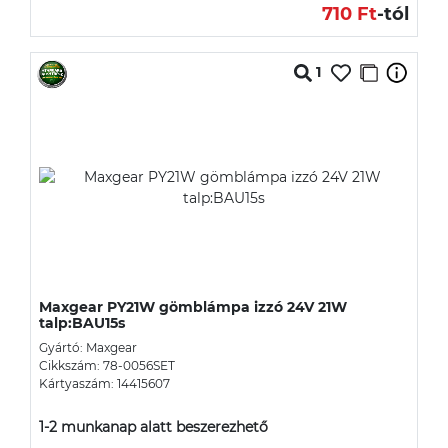
710 Ft
-tól
1
Maxgear PY21W gömblámpa izzó 24V 21W
talp:BAU15s
Gyártó: Maxgear
Cikkszám: 78-0056SET
Kártyaszám: 14415607
1-2 munkanap alatt beszerezhető