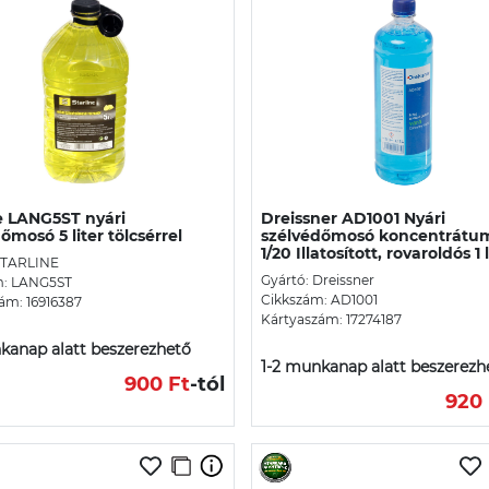
e LANG5ST nyári
Dreissner AD1001 Nyári
őmosó 5 liter tölcsérrel
szélvédőmosó koncentrátu
1/20 Illatosított, rovaroldós 1 l
STARLINE
Gyártó: Dreissner
m: LANG5ST
Cikkszám: AD1001
ám: 16916387
Kártyaszám: 17274187
kanap alatt beszerezhető
1-2 munkanap alatt beszerezh
900 Ft
-tól
920 