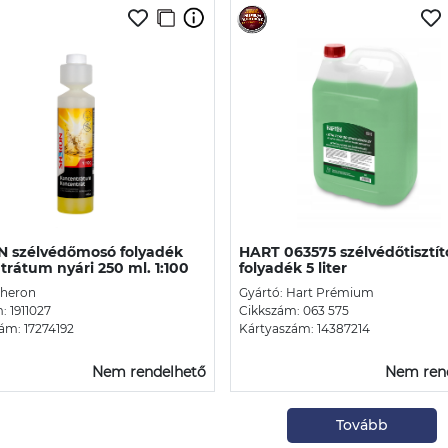
 szélvédőmosó folyadék
HART 063575 szélvédőtisztít
rátum nyári 250 ml. 1:100
folyadék 5 liter
Sheron
Gyártó: Hart Prémium
: 1911027
Cikkszám: 063 575
ám: 17274192
Kártyaszám: 14387214
Nem rendelhető
Nem ren
Tovább