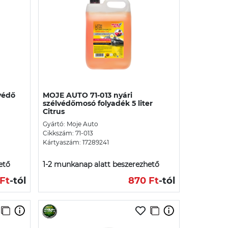
védő
MOJE AUTO 71-013 nyári
szélvédőmosó folyadék 5 liter
Citrus
Gyártó: Moje Auto
Cikkszám: 71-013
Kártyaszám: 17289241
ető
1-2 munkanap alatt beszerezhető
Ft
-tól
870 Ft
-tól