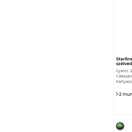
Starlin
szélvéd
Gyártó: 
Cikkszá
Kártyasz
1-2 mun