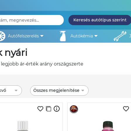
Keresés autótípus szerint
autófelszerelés
autókémia
 nyári
 legjobb ár-érték arány országszerte
kvő
Összes megjelenítése