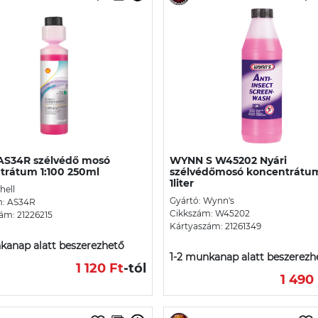
AS34R szélvédő mosó
WYNN S W45202 Nyári
trátum 1:100 250ml
szélvédőmosó koncentrátu
1liter
hell
Gyártó: Wynn's
m: AS34R
Cikkszám: W45202
ám: 21226215
Kártyaszám: 21261349
kanap alatt beszerezhető
1-2 munkanap alatt beszerezh
1 120 Ft
-tól
1 490