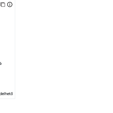
ó
delhető