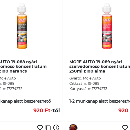
UTO 19-088 nyári
MOJE AUTO 19-089 nyári
dőmosó koncentrátum
szélvédőmosó koncentrátu
:100 narancs
250ml 1:100 alma
Moje Auto
Gyártó: Moje Auto
: 19-088
Cikkszám: 19-089
ám: 17274272
Kártyaszám: 17274273
kanap alatt beszerezhető
1-2 munkanap alatt beszerezh
920 Ft
-tól
920 