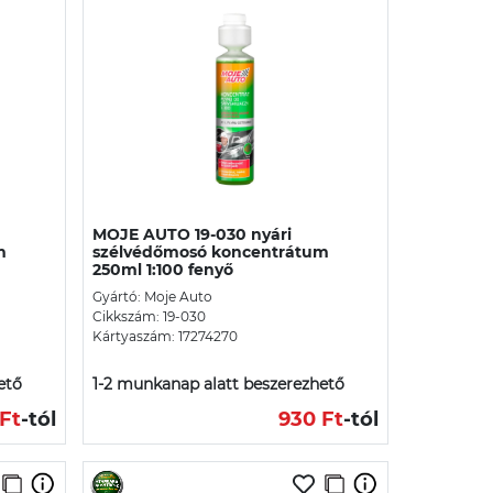
MOJE AUTO 19-030 nyári
m
szélvédőmosó koncentrátum
250ml 1:100 fenyő
Gyártó: Moje Auto
Cikkszám: 19-030
Kártyaszám: 17274270
ető
1-2 munkanap alatt beszerezhető
Ft
-tól
930 Ft
-tól