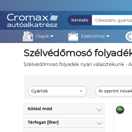
Keresés
olajok
elektromos
szélvédőmosó folyadék
szélvédőmosó folyadék nyári választékunk - A
Gyártók
Ár szerint növe
Kötési mód
Térfogat [liter]