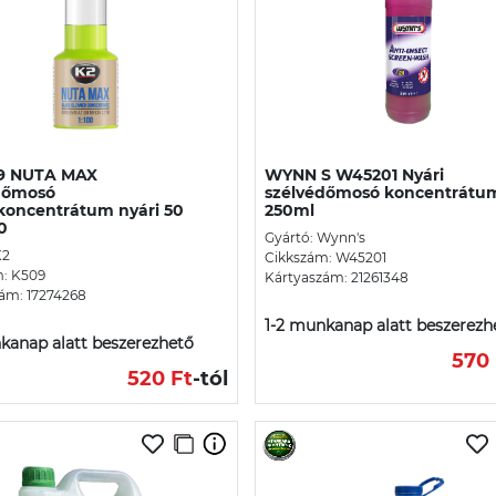
9 NUTA MAX
WYNN S W45201 Nyári
dőmosó
szélvédőmosó koncentrátu
koncentrátum nyári 50
250ml
00
Gyártó: Wynn's
K2
Cikkszám: W45201
m: K509
Kártyaszám: 21261348
ám: 17274268
1-2 munkanap alatt beszerezh
kanap alatt beszerezhető
570 
520 Ft
-tól