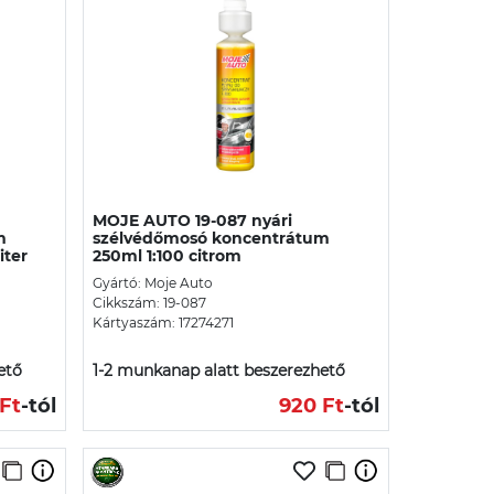
MOJE AUTO 19-087 nyári
m
szélvédőmosó koncentrátum
iter
250ml 1:100 citrom
Gyártó: Moje Auto
Cikkszám: 19-087
Kártyaszám: 17274271
ető
1-2 munkanap alatt beszerezhető
Ft
-tól
920 Ft
-tól