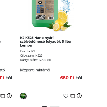
K2 K525 Nano nyári
m
szélvédőmosó folyadék 5 liter
Lemon
Gyártó: K2
Cikkszám: K525
Kártyaszám: 17274186
ető
központi raktárról
Ft
-tól
680 Ft
-tól