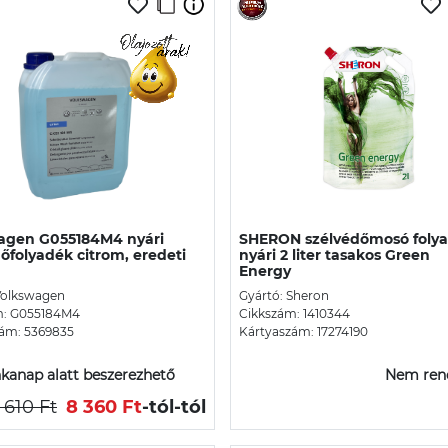
agen G055184M4 nyári
SHERON szélvédőmosó foly
őfolyadék citrom, eredeti
nyári 2 liter tasakos Green
Energy
Volkswagen
Gyártó: Sheron
m: G055184M4
Cikkszám: 1410344
ám: 5369835
Kártyaszám: 17274190
kanap alatt beszerezhető
Nem ren
 610 Ft
8 360 Ft
-tól
-tól