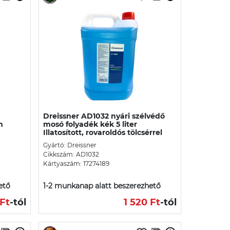
Dreissner AD1032 nyári szélvédő
m
mosó folyadék kék 5 liter
Illatosított, rovaroldós tölcsérrel
Gyártó: Dreissner
Cikkszám: AD1032
Kártyaszám: 17274189
ető
1-2 munkanap alatt beszerezhető
 Ft
-tól
1 520 Ft
-tól