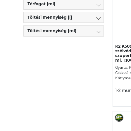
Térfogat [ml]
Töltési mennyiség [l]
Töltési mennyiség [ml]
K2 K50
szélvé
szuper
ml. 1:1
Gyártó: 
Cikkszá
Kártyasz
1-2 mun