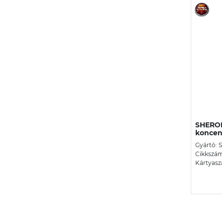
SHERON
koncent
Gyártó: 
Cikkszám
Kártyasz