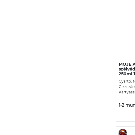
MOJE A
szélvé
250ml 1
Gyártó: 
Cikkszám
Kártyasz
1-2 mun