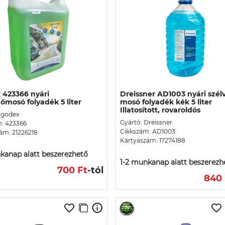
 423366 nyári
Dreissner AD1003 nyári szél
őmosó folyadék 5 liter
mosó folyadék kék 5 liter
Illatosított, rovaroldós
Zgodex
Gyártó: Dreissner
: 423366
Cikkszám: AD1003
ám: 21226218
Kártyaszám: 17274188
kanap alatt beszerezhető
1-2 munkanap alatt beszerezh
700 Ft
-tól
840 