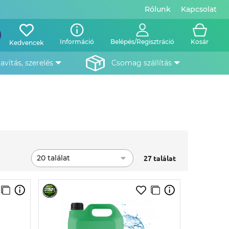
Rólunk
Kapcsolat
Információ
Belépés/Regisztráció
Kosár
Kedvencek
javítás, szerelés
csomag szállítás
20 találat
27 találat