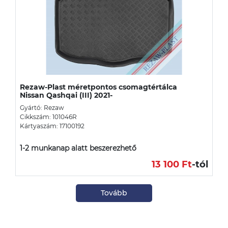
Rezaw-Plast méretpontos csomagtértálca
Nissan Qashqai (III) 2021-
Gyártó: Rezaw
Cikkszám: 101046R
Kártyaszám: 17100192
1-2 munkanap alatt beszerezhető
13 100 Ft
-tól
Tovább