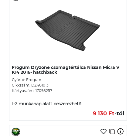
Frogum Dryzone csomagtértálca Nissan Micra V
K14 2016- hatchback
Gyártó: Frogum
Cikkszám: DZ401013
Kártyaszám: 17098257
1-2 munkanap alatt beszerezhető
9 130 Ft
-tól