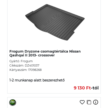
Frogum Dryzone csomagtértálca Nissan
Qashqai II 2013- crossover
Gyártó: Frogum
Cikkszám: DZ401037
Kártyaszám: 17098268
1-2 munkanap alatt beszerezhető
9 130 Ft
-tól