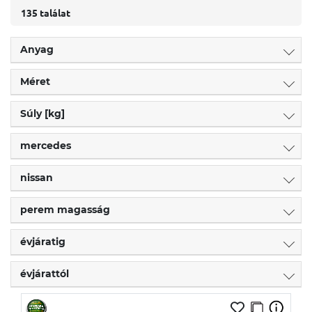
135 találat
Anyag
Méret
Súly [kg]
mercedes
nissan
perem magasság
évjáratig
évjárattól