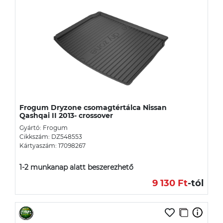
Frogum Dryzone csomagtértálca Nissan
Qashqai II 2013- crossover
Gyártó: Frogum
Cikkszám: DZ548553
Kártyaszám: 17098267
1-2 munkanap alatt beszerezhető
9 130 Ft
-tól