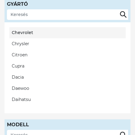
GYÁRTÓ
BMW
BYD
Chevrolet
Chrysler
Citroen
Cupra
Dacia
Daewoo
Daihatsu
Ds
Fiat
MODELL
Ford