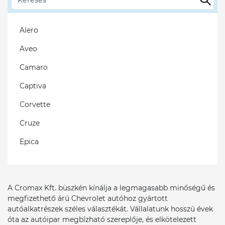
Ford Usa
Alero
Genesis
Aveo
Honda
Camaro
Hyundai
Captiva
Infiniti
Corvette
Isuzu
Cruze
Iveco
Epica
Jaguar
Evanda
Jeep
HHR
Kia
A Cromax Kft. büszkén kínálja a legmagasabb minőségű és
Lacetti
megfizethető árú Chevrolet autóhoz gyártott
Lancia
autóalkatrészek széles választékát. Vállalatunk hosszú évek
Malibu
óta az autóipar megbízható szereplője, és elkötelezett
Land Rover