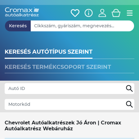
Keresés
KERESÉS AUTÓTÍPUS SZERINT
KERESÉS TERMÉKCSOPORT SZERINT
Abarth
Chevrolet Autóalkatrészek Jó Áron | Cromax
Alfa Romeo
Autóalkatrész Webáruház
Audi